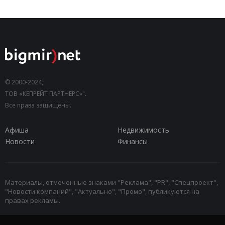
© 2000-2024,
ТОВ «КЕПРЕЙТ ПАРТНЕРС»".
Все права защищены.
Афиша
Недвижимость
Новости
Финансы
Материалы, отмеченные знаками "Реклама", "PR", "Спецпроект",
"Новости компаний", "Актуально", "Промо", публикуются на
правах рекламы.