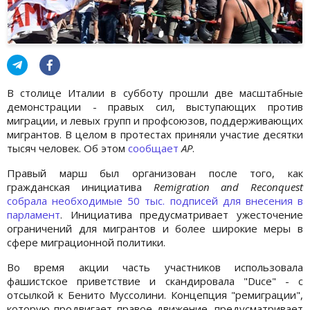
В столице Италии в субботу прошли две масштабные
демонстрации - правых сил, выступающих против
миграции, и левых групп и профсоюзов, поддерживающих
мигрантов. В целом в протестах приняли участие десятки
тысяч человек. Об этом
сообщает
AP
.
Правый марш был организован после того, как
гражданская инициатива
Remigration and Reconquest
собрала необходимые 50 тыс. подписей для внесения в
парламент
. Инициатива предусматривает ужесточение
ограничений для мигрантов и более широкие меры в
сфере миграционной политики.
Во время акции часть участников использовала
фашистское приветствие и скандировала "Duce" - с
отсылкой к Бенито Муссолини. Концепция "ремиграции",
которую продвигает правое движение, предусматривает