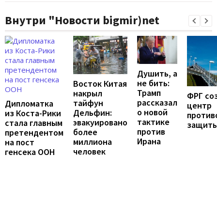
Внутри "Новости bigmir)net
Душить, а
не бить:
Восток Китая
Трамп
накрыл
ФРГ со
рассказал
тайфун
Дипломатка
центр
о новой
Дельфин:
из Коста-Рики
против
тактике
эвакуировано
стала главным
защит
против
более
претендентом
Ирана
миллиона
на пост
человек
генсека ООН