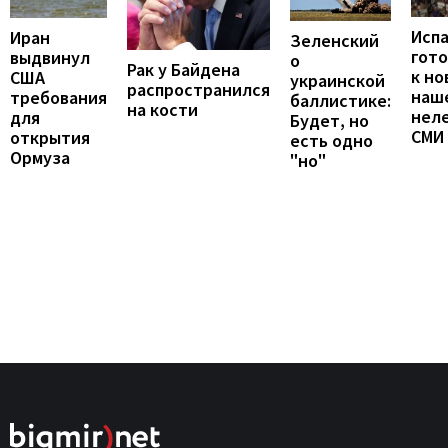
Исп
Иран
Зеленский
гот
выдвинул
о
Рак у Байдена
к но
США
украинской
распространился
наш
требования
баллистике:
на кости
неле
для
Будет, но
СМИ
открытия
есть одно
Ормуза
"но"