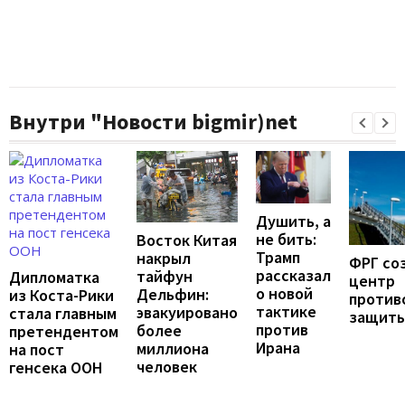
Внутри "Новости bigmir)net
Душить, а
не бить:
Восток Китая
Трамп
накрыл
ФРГ со
рассказал
тайфун
Дипломатка
центр
о новой
Дельфин:
из Коста-Рики
против
тактике
эвакуировано
стала главным
защит
против
более
претендентом
Ирана
миллиона
на пост
человек
генсека ООН