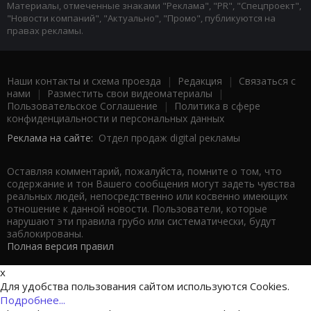
Материалы, отмеченные знаками "Реклама", "PR", "Спецпроект",
"Новости компаний", "Актуально", "Промо", публикуются на
правах рекламы.
Наши контакты и схема проезда
|
Редакция
|
Связаться с
нами
|
Разместить свои видеоматериалы
|
Пользовательское Соглашение
|
Политика в сфере
конфиденциальности и персональных данных
Реклама на сайте:
Отдел продаж digital рекламы
Оставляя комментарий, пожалуйста, помните о том, что
содержание и тон Вашего сообщения могут задеть чувства
реальных людей, непосредственно или косвенно имеющих
отношение к данной новости. Пользователи, которые
нарушают эти правила грубо или систематически, будут
заблокированы.
Полная версия правил
x
Для удобства пользования сайтом используются Cookies.
Подробнее...