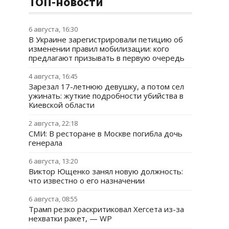
ТОП-новости
6 августа, 16:30
В Украине зарегистрировали петицию об
изменении правил мобилизации: кого
предлагают призывать в первую очередь
4 августа, 16:45
Зарезал 17-летнюю девушку, а потом сел
ужинать: жуткие подробности убийства в
Киевской области
2 августа, 22:18
СМИ: В ресторане в Москве погибла дочь
генерала
6 августа, 13:20
Виктор Ющенко занял новую должность:
что известно о его назначении
6 августа, 08:55
Трамп резко раскритиковал Хегсета из-за
нехватки ракет, — WP