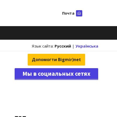
Почта
Искать
Язык сайта:
Русский
|
Українська
Допомогти Bigmir)net
Мы в социальных сетях