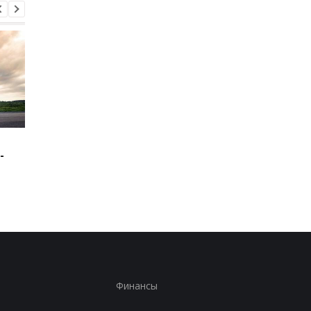
Зеленский: США будут
В Буковине задержа
-
поставлять ракеты для
мужчину, который
Patriot
ранил двух
полицейских
Финансы