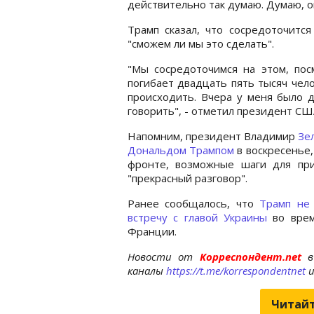
действительно так думаю. Думаю, он
Трамп сказал, что сосредоточитс
"сможем ли мы это сделать".
"Мы сосредоточимся на этом, пос
погибает двадцать пять тысяч чел
происходить. Вчера у меня было 
говорить", - отметил президент СШ
Напомним, президент Владимир
Зе
Дональдом Трампом
в воскресенье
фронте, возможные шаги для при
"прекрасный разговор".
Ранее сообщалось, что
Трамп не
встречу с главой Украины
во врем
Франции.
Новости от
Корреспондент.net
в
каналы
https://t.me/korrespondentnet
Читайт