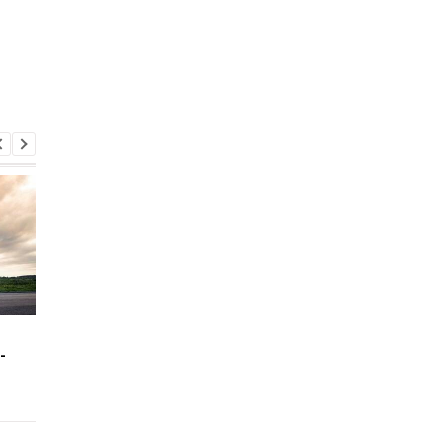
Зеленский: США будут
В Буковине задержа
-
поставлять ракеты для
мужчину, который
Patriot
ранил двух
полицейских