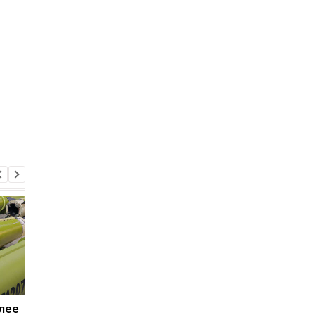
лее
Трамп резко
Генштаб подсчитал