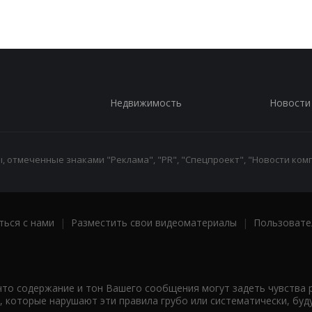
Недвижимость
Новости
 отмеченные знаками "Реклама", "PR", "Спецпроект", "Новости комп
ться с нами
|
Разместить свои видеоматериалы
|
Пользовате
что содержание и тон Вашего сообщения могут задеть чувства 
 которые нарушают эти правила грубо или систематически, буд