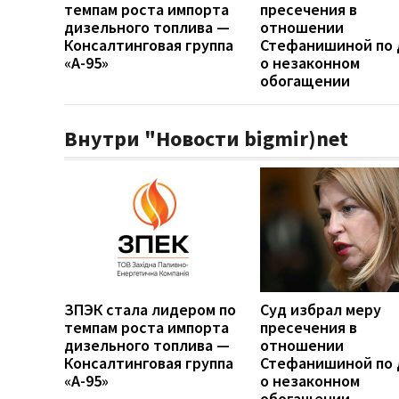
темпам роста импорта
пресечения в
дизельного топлива —
отношении
Консалтинговая группа
Стефанишиной по 
«А-95»
о незаконном
обогащении
Внутри "Новости bigmir)net
ЗПЭК стала лидером по
Суд избрал меру
темпам роста импорта
пресечения в
дизельного топлива —
отношении
Консалтинговая группа
Стефанишиной по 
«А-95»
о незаконном
обогащении