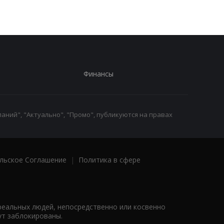
Финансы
аний", "Актуально", "Промо", публикуются на правах
льское Соглашение
|
Политика в сфере
реальных людей, непосредственно или косвенно
ут заблокированы.