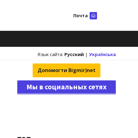
Почта
Искать
Язык сайта:
Русский
|
Українська
Допомогти Bigmir)net
Мы в социальных сетях