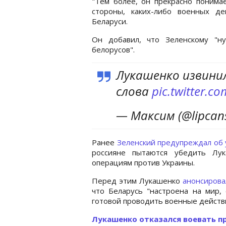
"Тем более, он прекрасно понимае
стороны, каких-либо военных де
Беларуси.
Он добавил, что Зеленскому "ну
белорусов".
Лукашенко извинил
слова
pic.twitter.
— Максим (@lipca
Ранее
Зеленский предупреждал об 
россияне пытаются убедить Лук
операциям против Украины.
Перед этим Лукашенко
анонсирова
что Беларусь "настроена на мир,
готовой проводить военные действи
Лукашенко отказался воевать п