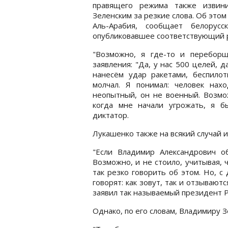
правящего режима также извин
Зеленским за резкие слова. Об это
Аль-Арабия, сообщает белорусс
опубликовавшее соответствующий 
"Возможно, я где-то и перебор
заявления: "Да, у нас 500 целей, 
нанесём удар ракетами, беспилот
молчал. Я понимал: человек нах
неопытный, он не военный. Возмож
когда мне начали угрожать, я б
диктатор.
Лукашенко также на всякий случай и
"Если Владимир Александрович о
Возможно, и не стоило, учитывая, 
так резко говорить об этом. Но, с
говорят: как зовут, так и отзываются
заявил так называемый президент Р
Однако, по его словам, Владимиру 