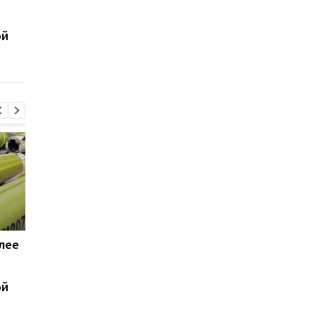
х
раскритиковал Хегсета
потери РФ в войне
из-за нехватки ракет, —
ой
WP
лее
Трамп резко
Генштаб подсчитал
х
раскритиковал Хегсета
потери РФ в войне
из-за нехватки ракет, —
ой
WP