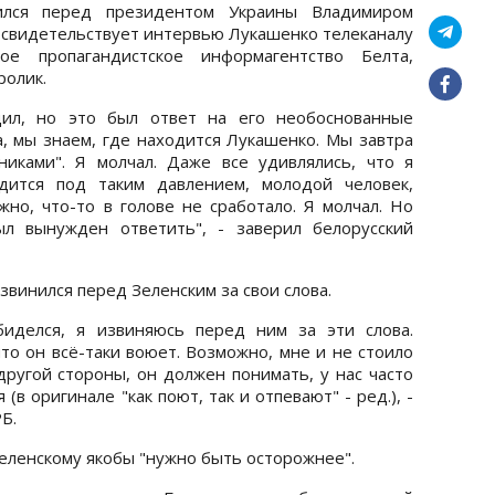
ился перед президентом Украины Владимиром
м свидетельствует интервью Лукашенко телеканалу
кое пропагандистское информагентство Белта,
ролик.
щил, но это был ответ на его необоснованные
да, мы знаем, где находится Лукашенко. Мы завтра
никами". Я молчал. Даже все удивлялись, что я
одится под таким давлением, молодой человек,
но, что-то в голове не сработало. Я молчал. Но
ыл вынужден ответить", - заверил белорусский
звинился перед Зеленским за свои слова.
биделся, я извиняюсь перед ним за эти слова.
что он всё-таки воюет. Возможно, мне и не стоило
 другой стороны, он должен понимать, у нас часто
 (в оригинале "как поют, так и отпевают" - ред.), -
Б.
Зеленскому якобы "нужно быть осторожнее".