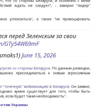
т, что со стороны Беларуси, и особенно с моей
йствий ждать не следует", - заверил "лидер"
жно успокоиться", а также "не провоцировать
ся перед Зеленским за свои
com/GTy54W69mF
nsmaks1)
June 15, 2026
угрозе со стороны Беларуси
. По данным разведки,
ашенко присоединиться к новым агрессивным
л "точечную" мобилизацию в Беларуси
. Он заявил,
 однако армия существует для того, чтобы быть
я, если будет такая необходимость".
ротив Украины