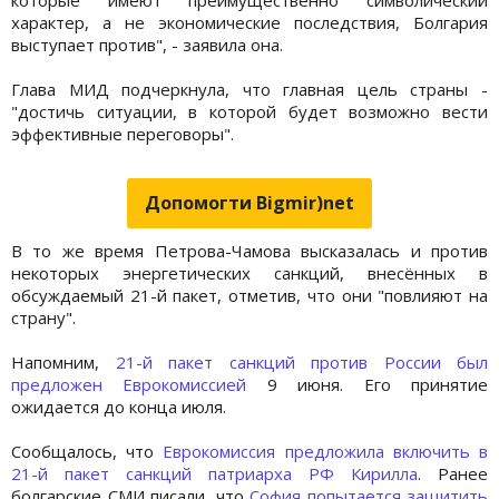
характер, а не экономические последствия, Болгария
выступает против", - заявила она.
Глава МИД подчеркнула, что главная цель страны -
"достичь ситуации, в которой будет возможно вести
эффективные переговоры".
Допомогти Bigmir)net
В то же время Петрова-Чамова высказалась и против
некоторых энергетических санкций, внесённых в
обсуждаемый 21-й пакет, отметив, что они "повлияют на
страну".
Напомним,
21-й пакет санкций против России был
предложен Еврокомиссией
9 июня. Его принятие
ожидается до конца июля.
Сообщалось, что
Еврокомиссия предложила включить в
21-й пакет санкций патриарха РФ Кирилла
. Ранее
болгарские СМИ писали, что
София попытается защитить