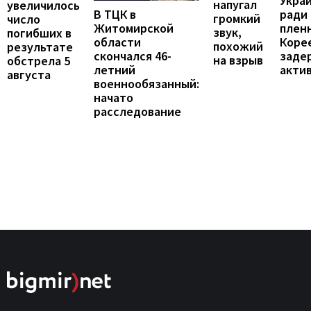
Укра
напугал
увеличилось
В ТЦК в
ради
громкий
число
Житомирской
пленн
звук,
погибших в
области
Коре
похожий
результате
скончался 46-
заде
на взрыв
обстрела 5
летний
акти
августа
военнообязанный:
начато
расследование