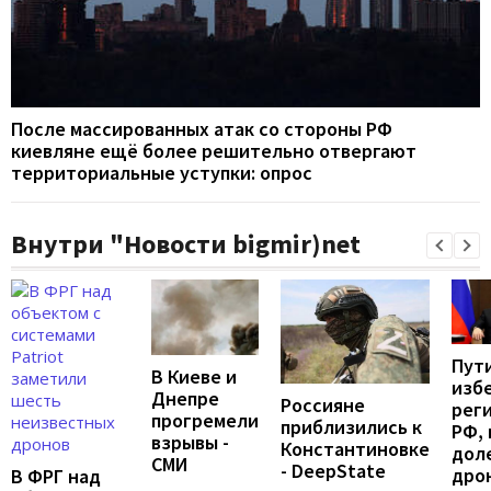
После массированных атак со стороны РФ
киевляне ещё более решительно отвергают
территориальные уступки: опрос
Внутри "Новости bigmir)net
Пут
В Киеве и
изб
Днепре
Россияне
рег
прогремели
приблизились к
РФ, 
взрывы -
Константиновке
дол
СМИ
- DeepState
дрон
В ФРГ над