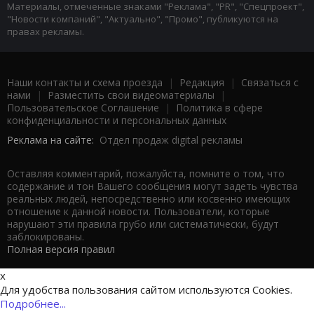
Материалы, отмеченные знаками "Реклама", "PR", "Спецпроект",
"Новости компаний", "Актуально", "Промо", публикуются на
правах рекламы.
Наши контакты и схема проезда
|
Редакция
|
Связаться с
нами
|
Разместить свои видеоматериалы
|
Пользовательское Соглашение
|
Политика в сфере
конфиденциальности и персональных данных
Реклама на сайте:
Отдел продаж digital рекламы
Оставляя комментарий, пожалуйста, помните о том, что
содержание и тон Вашего сообщения могут задеть чувства
реальных людей, непосредственно или косвенно имеющих
отношение к данной новости. Пользователи, которые
нарушают эти правила грубо или систематически, будут
заблокированы.
Полная версия правил
x
Для удобства пользования сайтом используются Cookies.
Подробнее...