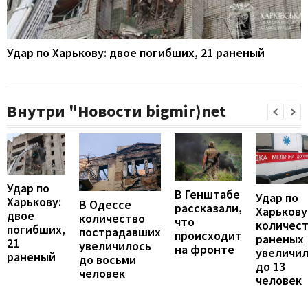
Удар по Харькову: двое погибших, 21 раненый
Внутри "Новости bigmir)net
Удар по
В Генштабе
Удар по
Харькову:
В Одессе
рассказали,
Харькову
двое
количество
что
количес
погибших,
пострадавших
происходит
раненых
21
увеличилось
на фронте
увеличи
раненый
до восьми
до 13
человек
человек