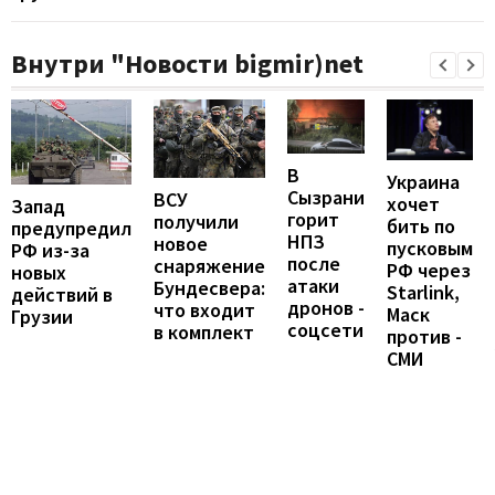
Внутри "Новости bigmir)net
В
Украина
Сызрани
ВСУ
хочет
Запад
горит
получили
бить по
предупредил
НПЗ
новое
пусковым
РФ из-за
после
снаряжение
РФ через
новых
атаки
Бундесвера:
Starlink,
действий в
дронов -
что входит
Маск
Грузии
соцсети
в комплект
против -
СМИ