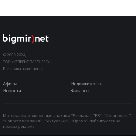
© 2000-2024,
ТОВ «КЕПРЕЙТ ПАРТНЕРС»".
Все права защищены.
Афиша
Недвижимость
Новости
Финансы
Материалы, отмеченные знаками "Реклама", "PR", "Спецпроект",
"Новости компаний", "Актуально", "Промо", публикуются на
правах рекламы.