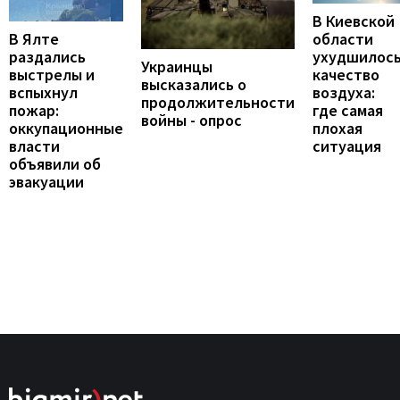
В Киевской
В Ялте
области
раздались
ухудшилос
Украинцы
выстрелы и
качество
высказались о
вспыхнул
воздуха:
продолжительности
пожар:
где самая
войны - опрос
оккупационные
плохая
власти
ситуация
объявили об
эвакуации