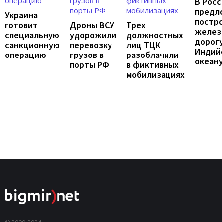
В Росс
предл
Украина
постр
готовит
Дроны ВСУ
Трех
желез
специальную
удорожили
должностных
дорогу
санкционную
перевозку
лиц ТЦК
Индий
операцию
грузов в
разоблачили
океан
порты РФ
в фиктивных
мобилизациях