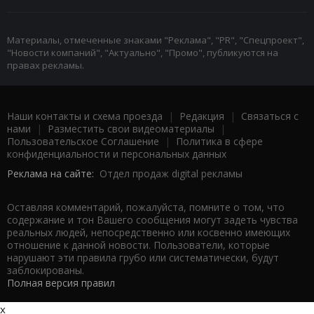
Материалы, отмеченные знаками "Реклама", "PR", "Спецпроект",
"Новости компаний", "Актуально", "Промо", публикуются на
правах рекламы.
Наши контакты и схема проезда
|
Редакция
|
Связаться с
нами
|
Разместить свои видеоматериалы
|
Пользовательское Соглашение
|
Политика в сфере
конфиденциальности и персональных данных
Реклама на сайте:
Отдел продаж digital рекламы
Оставляя комментарий, пожалуйста, помните о том, что
содержание и тон Вашего сообщения могут задеть чувства
реальных людей, непосредственно или косвенно имеющих
отношение к данной новости. Пользователи, которые
нарушают эти правила грубо или систематически, будут
заблокированы.
Полная версия правил
x