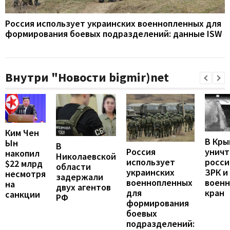
Россия использует украинских военнопленных для
формирования боевых подразделений: данные ISW
Внутри "Новости bigmir)net
Ким Чен
В Кры
Ын
В
унич
Россия
накопил
Николаевской
росси
использует
$22 млрд
области
ЗРК и
украинских
несмотря
задержали
воен
военнопленных
на
двух агентов
кран
для
санкции
РФ
формирования
боевых
подразделений: