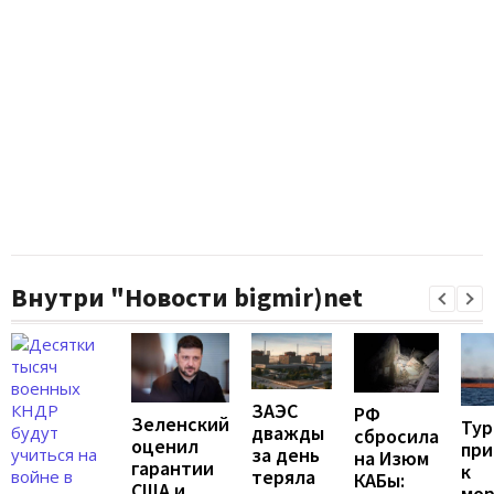
Внутри "Новости bigmir)net
ЗАЭС
РФ
Зеленский
Тур
дважды
сбросила
оценил
при
за день
на Изюм
гарантии
к
теряла
КАБы:
США и
мо