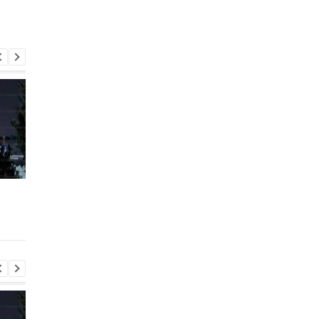
Трамп резко ответил на
Украина поставила
публикацию о
Путина перед дилем
конфликте с Хегсетом
- СМИ