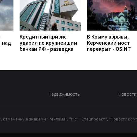
л
Кредитный кризис
В Крыму взрывы,
 над
ударил по крупнейшим
Керченский мост
банкам РФ - разведка
перекрыт - OSINT
Недвижимость
Новости
 отмеченные знаками "Реклама", "PR", "Спецпроект", "Новости комп