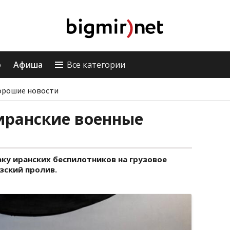
о
Афиша
Все категории
орошие новости
иранские военные
ку иранских беспилотников на грузовое
зский пролив.