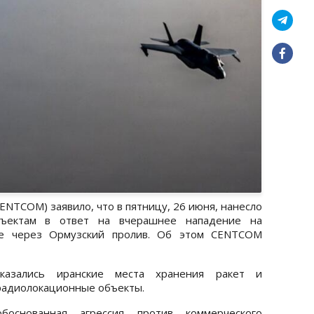
NTCOM) заявило, что в пятницу, 26 июня, нанесло
ъектам в ответ на вчерашнее нападение на
ее через Ормузский пролив. Об этом CENTCOM
казались иранские места хранения ракет и
 радиолокационные объекты.
основанная агрессия против коммерческого