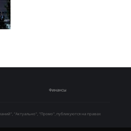
Трамп резко ответил на
Украина поставила
публикацию о
Путина перед дилем
конфликте с Хегсетом
- СМИ
Финансы
аний", "Актуально", "Промо", публикуются на правах