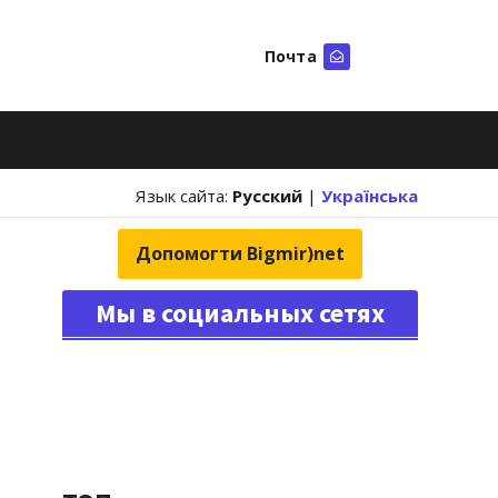
Почта
Искать
Язык сайта:
Русский
|
Українська
Допомогти Bigmir)net
Мы в социальных сетях