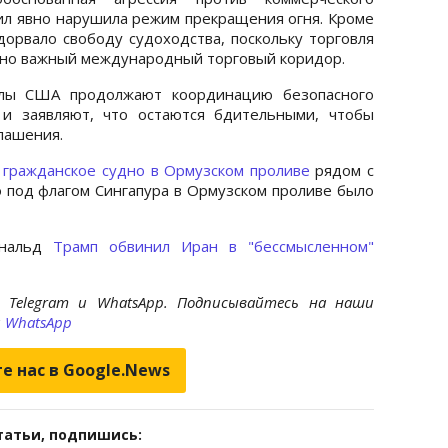
сил явно нарушила режим прекращения огня. Кроме
дорвало свободу судоходства, поскольку торговля
нно важный международный торговый коридор.
илы США продолжают координацию безопасного
 и заявляют, что остаются бдительными, чтобы
лашения.
 гражданское судно в Ормузском проливе
рядом с
 под флагом Сингапура в Ормузском проливе было
ональд
Трамп обвинил Иран в "бессмысленном"
 Telegram и WhatsApp. Подписывайтесь на наши
и
WhatsApp
е нас в Google.News
татьи, подпишись: