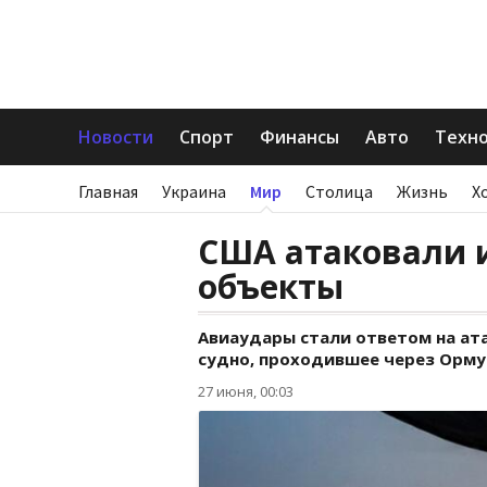
Новости
Спорт
Финансы
Авто
Техн
Главная
Украина
Мир
Столица
Жизнь
Х
США атаковали 
объекты
Авиаудары стали ответом на ата
судно, проходившее через Орму
27 июня, 00:03