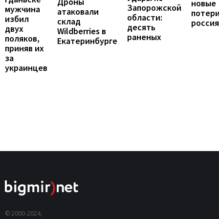
Дроны
новые
Запорожской
мужчина
атаковали
потер
области:
избил
склад
росси
десять
двух
Wildberries в
раненых
поляков,
Екатеринбурге
приняв их
за
украинцев
© 2000-2024,