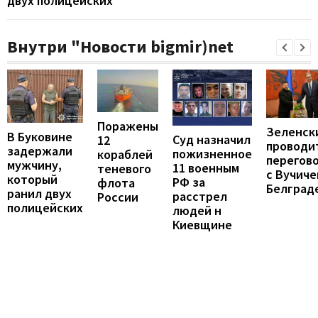
двух полицейских
Внутри "Новости bigmir)net
Поражены
Зеленск
В Буковине
Суд назначил
12
проводи
задержали
пожизненное
кораблей
перегов
мужчину,
11 военным
теневого
с Вучиче
который
РФ за
флота
Белград
ранил двух
расстрел
России
полицейских
людей н
Киевщине