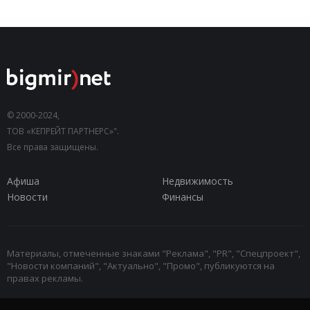
© 2000-2024,
ТОВ «КЕПРЕЙТ ПАРТНЕРС»".
Все права защищены.
Афиша
Недвижимость
Новости
Финансы
Материалы, отмеченные знаками "Реклама", "PR", "Спецпроект",
"Новости компаний", "Актуально", "Промо", публикуются на
правах рекламы.