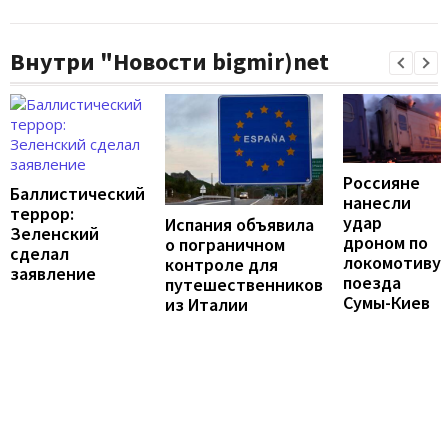
Внутри "Новости bigmir)net
Россияне
Баллистический
нанесли
террор:
удар
Испания объявила
Зеленский
дроном по
о пограничном
сделал
локомотиву
контроле для
заявление
поезда
путешественников
Сумы-Киев
из Италии