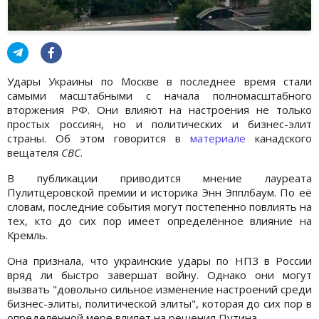
Удары Украины по Москве в последнее время стали
самыми масштабными с начала полномасштабного
вторжения РФ. Они влияют на настроения не только
простых россиян, но и политических и бизнес-элит
страны. Об этом говорится в
материале
канадского
вещателя
CBC
.
В публикации приводится мнение лауреата
Пулитцеровской премии и историка Энн Эпплбаум. По её
словам, последние события могут постепенно повлиять на
тех, кто до сих пор имеет определённое влияние на
Кремль.
Она признала, что украинские удары по НПЗ в России
вряд ли быстро завершат войну. Однако они могут
вызвать "довольно сильное изменение настроений среди
бизнес-элиты, политической элиты", которая до сих пор в
определённой мере влияет на решения Путина.