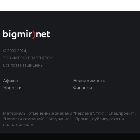
© 2000-2024,
ТОВ «КЕПРЕЙТ ПАРТНЕРС»".
Все права защищены.
Афиша
Недвижимость
Новости
Финансы
Материалы, отмеченные знаками "Реклама", "PR", "Спецпроект",
"Новости компаний", "Актуально", "Промо", публикуются на
правах рекламы.