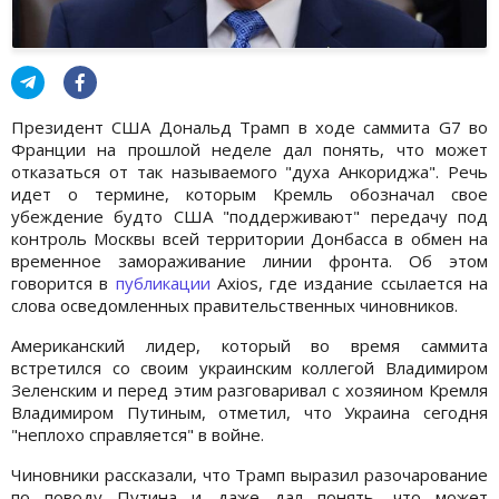
Президент США Дональд Трамп в ходе саммита G7 во
Франции на прошлой неделе дал понять, что может
отказаться от так называемого "духа Анкориджа". Речь
идет о термине, которым Кремль обозначал свое
убеждение будто США "поддерживают" передачу под
контроль Москвы всей территории Донбасса в обмен на
временное замораживание линии фронта. Об этом
говорится в
публикации
Axios, где издание ссылается на
слова осведомленных правительственных чиновников.
Американский лидер, который во время саммита
встретился со своим украинским коллегой Владимиром
Зеленским и перед этим разговаривал с хозяином Кремля
Владимиром Путиным, отметил, что Украина сегодня
"неплохо справляется" в войне.
Чиновники рассказали, что Трамп выразил разочарование
по поводу Путина и даже дал понять, что может