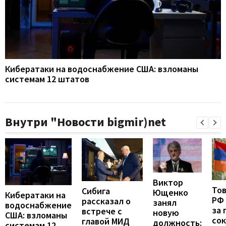
Кибератаки на водоснабжение США: взломаны
системам 12 штатов
Внутри "Новости bigmir)net
Виктор
То
Сибига
Ющенко
Кибератаки на
РФ
рассказал о
занял
водоснабжение
за 
встрече с
новую
США: взломаны
сок
главой МИД
должность:
системам 12