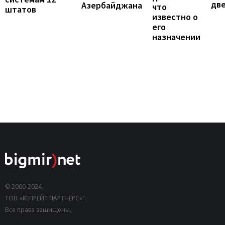
две
Азербайджана
что
штатов
известно о
его
назначении
© 2000-2024,
ТОВ «КЕПРЕЙТ ПАРТНЕРС»".
Все права защищены.