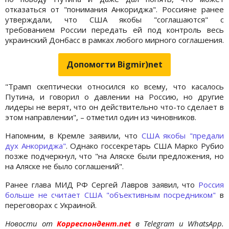
отказаться от "понимания Анкориджа". Россияне ранее
утверждали, что США якобы "соглашаются" с
требованием России передать ей под контроль весь
украинский Донбасс в рамках любого мирного соглашения.
Допомогти Bigmir)net
"Трамп скептически относился ко всему, что касалось
Путина, и говорил о давлении на Россию, но другие
лидеры не верят, что он действительно что-то сделает в
этом направлении", – отметил один из чиновников.
Напомним, в Кремле заявили, что
США якобы "предали
дух Анкориджа"
. Однако госсекретарь США Марко Рубио
позже подчеркнул, что "на Аляске были предложения, но
на Аляске не было соглашений".
Ранее глава МИД РФ Сергей Лавров заявил, что
Россия
больше не считает США "объективным посредником"
в
переговорах с Украиной.
Новости от
Корреспондент.net
в Telegram и WhatsApp.