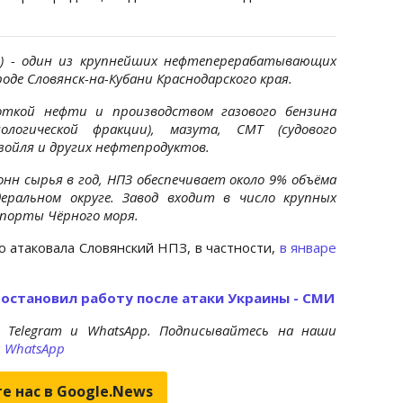
З) - один из крупнейших нефтеперерабатывающих
оде Словянск-на-Кубани Краснодарского края.
откой нефти и производством газового бензина
нологической фракции), мазута, СМТ (судового
азойля и других нефтепродуктов.
нн сырья в год, НПЗ обеспечивает около 9% объёма
ральном округе. Завод входит в число крупных
 порты Чёрного моря.
о атаковала Словянский НПЗ, в частности,
в январе
остановил работу после атаки Украины - СМИ
 Telegram и WhatsApp. Подписывайтесь на наши
и
WhatsApp
е нас в Google.News