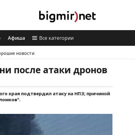
о
Афиша
Все категории
орошие новости
ани после атаки дронов
го края подтвердил атаку на НПЗ; причиной
ломков".