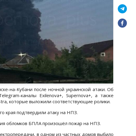
ске-на-Кубани после ночной украинской атаки. Об
legram-каналы Exilenova+, Supernova+, а также
stra, которые выложили соответствующие ролики.
о края подтвердили атаку на НПЗ.
ения обломков БПЛА произошёл пожар на НПЗ.
ектропередачи, в одном из частных домов выбило