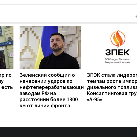
ар по
Зеленский сообщил о
ЗПЭК стала лидеро
му
нанесении ударов по
темпам роста импо
 есть
нефтеперерабатывающим
дизельного топлив
заводам РФ на
Консалтинговая гру
расстоянии более 1300
«А-95»
км от линии фронта