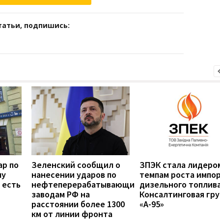
татьи, подпишись:
ар по
Зеленский сообщил о
ЗПЭК стала лидеро
му
нанесении ударов по
темпам роста импо
 есть
нефтеперерабатывающим
дизельного топлив
заводам РФ на
Консалтинговая гру
расстоянии более 1300
«А-95»
км от линии фронта