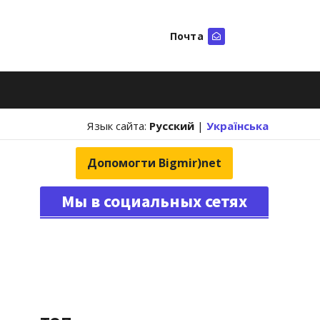
Почта
Искать
Язык сайта:
Русский
|
Українська
Допомогти Bigmir)net
Мы в социальных сетях