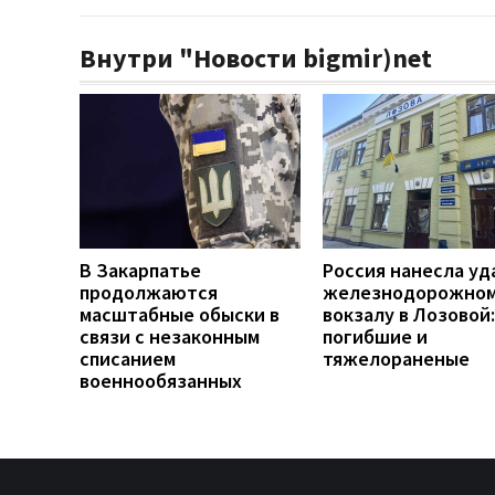
Внутри "Новости bigmir)net
В Закарпатье
Россия нанесла уд
продолжаются
железнодорожно
масштабные обыски в
вокзалу в Лозовой:
связи с незаконным
погибшие и
списанием
тяжелораненые
военнообязанных