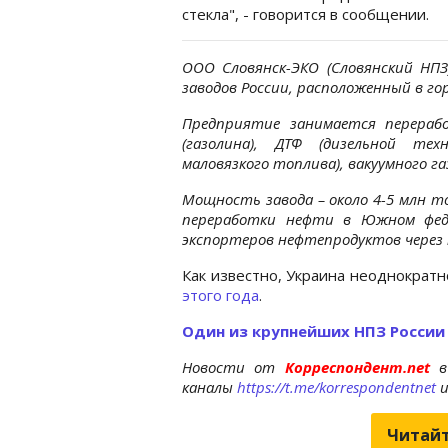
стекла", - говорится в сообщении.
ООО Словянск-ЭКО (Словянский НП
заводов России, расположенный в гор
Предприятие занимается перераб
(газолина), ДТФ (дизельной тех
маловязкого топлива), вакуумного г
Мощность завода – около 4-5 млн то
переработки нефти в Южном феде
экспортеров нефтепродуктов через
Как известно, Украина неоднократн
этого года
.
Один из крупнейших НПЗ России 
Новости от
Корреспондент.net
в
каналы
https://t.me/korrespondentnet
Читайт