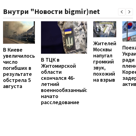
Внутри "Новости bigmir)net
Жителей
Поех
Москвы
В Киеве
Укра
напугал
увеличилось
В ТЦК в
ради
громкий
число
Житомирской
пленн
звук,
погибших в
области
Коре
похожий
результате
скончался 46-
заде
на взрыв
обстрела 5
летний
акти
августа
военнообязанный:
начато
расследование