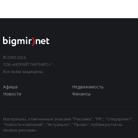
© 2000-2024,
ТОВ «КЕПРЕЙТ ПАРТНЕРС»".
Все права защищены.
Афиша
Недвижимость
Новости
Финансы
Материалы, отмеченные знаками "Реклама", "PR", "Спецпроект",
"Новости компаний", "Актуально", "Промо", публикуются на
правах рекламы.