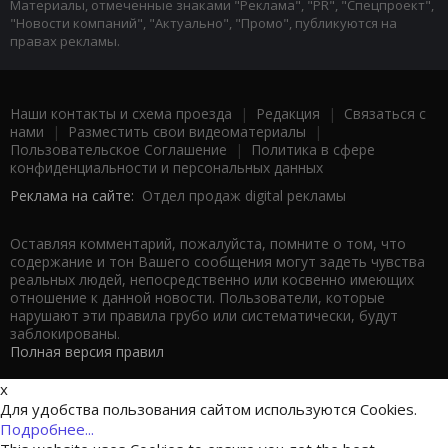
Материалы, отмеченные знаками "Реклама", "PR", "Спецпроект",
"Новости компаний", "Актуально", "Промо", публикуются на
правах рекламы.
Наши контакты и схема проезда
|
Редакция
|
Связаться с
нами
|
Разместить свои видеоматериалы
|
Пользовательское Соглашение
|
Политика в сфере
конфиденциальности и персональных данных
Реклама на сайте:
Отдел продаж digital рекламы
Оставляя комментарий, пожалуйста, помните о том, что
содержание и тон Вашего сообщения могут задеть чувства
реальных людей, непосредственно или косвенно имеющих
отношение к данной новости. Пользователи, которые
нарушают эти правила грубо или систематически, будут
заблокированы.
Полная версия правил
x
Для удобства пользования сайтом используются Cookies.
Подробнее...