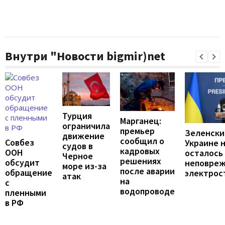
Внутри "Новости bigmir)net
Турция
Марганец:
ограничила
премьер
Зеленски
движение
сообщил о
Совбез
Украине 
судов в
кадровых
ООН
осталось
Черное
решениях
обсудит
неповре
море из-за
после аварии
обращение
электрос
атак
на
с
водопроводе
пленными
в РФ