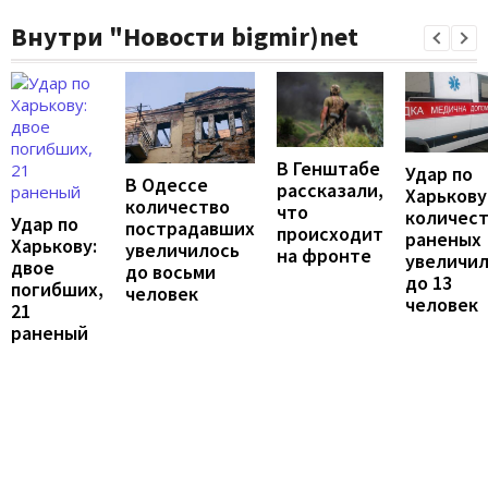
Внутри "Новости bigmir)net
В Генштабе
Удар по
В Одессе
рассказали,
Харькову
количество
что
количес
Удар по
пострадавших
происходит
раненых
Харькову:
увеличилось
на фронте
увеличи
двое
до восьми
до 13
погибших,
человек
человек
21
раненый