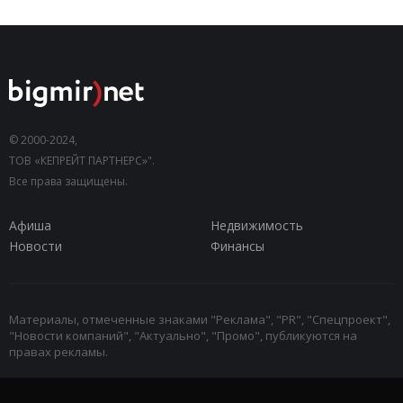
© 2000-2024,
ТОВ «КЕПРЕЙТ ПАРТНЕРС»".
Все права защищены.
Афиша
Недвижимость
Новости
Финансы
Материалы, отмеченные знаками "Реклама", "PR", "Спецпроект",
"Новости компаний", "Актуально", "Промо", публикуются на
правах рекламы.