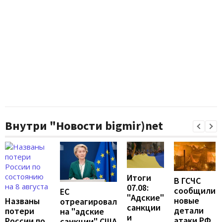
Внутри "Новости bigmir)net
Итоги
В ГСЧС
07.08:
сообщили
ЕС
"Адские"
новые
Названы
отреагировал
санкции
детали
потери
на "адские
и
атаки РФ
России по
санкции" США