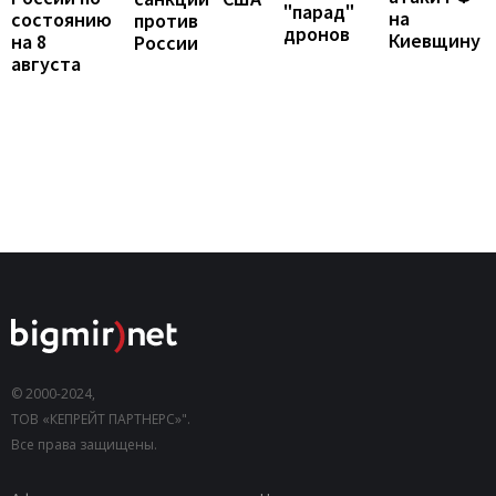
"парад"
на
состоянию
против
дронов
Киевщину
на 8
России
августа
© 2000-2024,
ТОВ «КЕПРЕЙТ ПАРТНЕРС»".
Все права защищены.