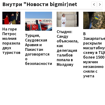
Внутри "Новости bigmir)net
На горе
Стыдно:
В
Петрос
Турция,
Санду
Закарпать
молния
Саудовская
объяснила,
раскрыли
поразила
Аравия и
как
масштабн
двух
Пакистан
делегация
схему в ТЦ
туристов
договорятся
талибов
более 1500
о
попала в
мужчин
безопасности
Молдову
незаконно
сняли с
учета