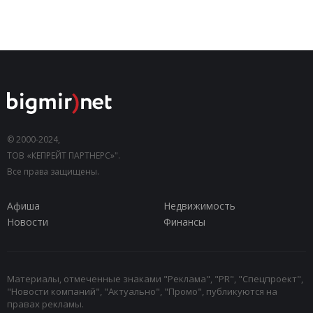
© 2000-2024,
ТОВ «КЕПРЕЙТ ПАРТНЕРС»".
Все права защищены.
Афиша
Недвижимость
Новости
Финансы
Материалы, отмеченные знаками "Реклама", "PR", "Спецпроект",
"Новости компаний", "Актуально", "Промо", публикуются на
правах рекламы.