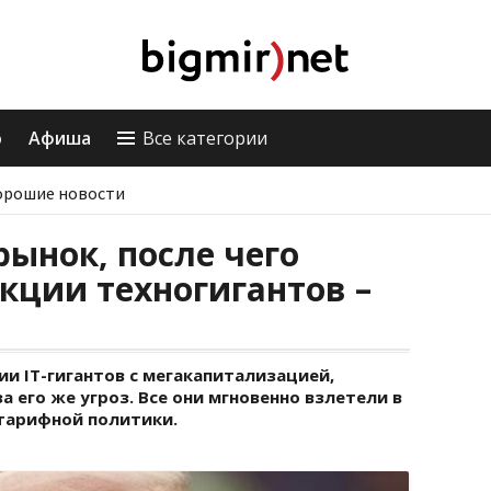
о
Афиша
Все категории
орошие новости
ынок, после чего
кции техногигантов –
ии IT-гигантов с мегакапитализацией,
 его же угроз. Все они мгновенно взлетели в
 тарифной политики.