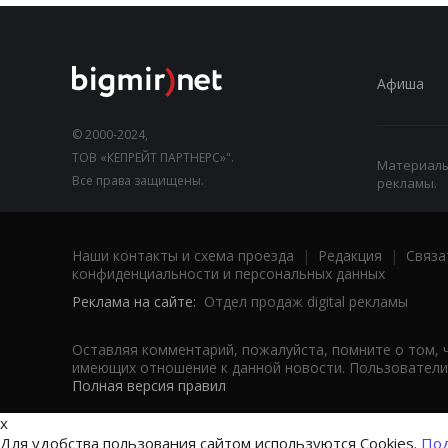
Афиша
© 2000-2024,
ТОВ «КЕПРЕЙТ ПАРТНЕРС»".
Материалы,
Все права защищены.
рекламы.
Наши контакты и схема проезда
|
Редакция
|
Связа
конфиденциальности и персональных данных
Реклама на сайте:
Отдел продаж digital рекламы
Оставляя комментарий, пожалуйста, помните о том, 
имеющих отношение к данной новости. Пользователи,
Полная версия правил
x
Для удобства пользования сайтом используются Cookies.
Под