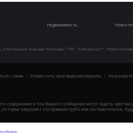
Недвижимость
Новости
 отмеченные знаками "Реклама", "PR", "Спецпроект", "Новости комп
ться с нами
|
Разместить свои видеоматериалы
|
Пользовате
что содержание и тон Вашего сообщения могут задеть чувства 
 которые нарушают эти правила грубо или систематически, буд
робнее...