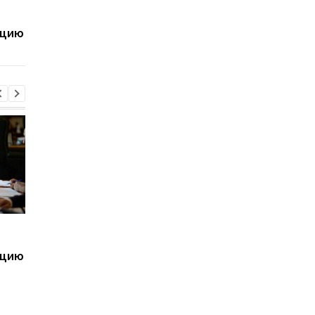
Дроны ВСУ удорожили
Трех должностных 
перевозку грузов в
ТЦК разоблачили в
ацию
порты РФ
фиктивных
мобилизациях
Дроны ВСУ удорожили
Трех должностных 
перевозку грузов в
ТЦК разоблачили в
ацию
порты РФ
фиктивных
мобилизациях