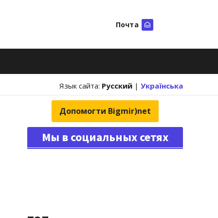
Почта
Искать
Язык сайта:
Русский
|
Українська
Допомогти Bigmir)net
Мы в социальных сетях