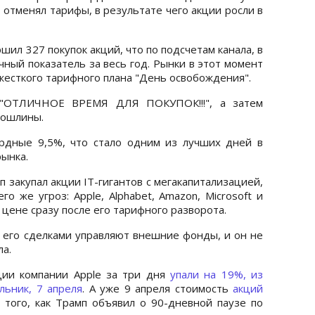
 отменял тарифы, в результате чего акции росли в
ршил 327 покупок акций, что по подсчетам канала, в
чный показатель за весь год. Рынки в этот момент
жесткого тарифного плана "День освобождения".
: "ОТЛИЧНОЕ ВРЕМЯ ДЛЯ ПОКУПОК!!!", а затем
пошлины.
рдные 9,5%, что стало одним из лучших дней в
ынка.
 закупал акции IT-гигантов с мегакапитализацией,
о же угроз: Apple, Alphabet, Amazon, Microsoft и
в цене сразу после его тарифного разворота.
о его сделками управляют внешние фонды, и он не
а.
ции компании Apple за три дня
упали на 19%, из
льник, 7 апреля
. А уже 9 апреля стоимость
акций
 того, как Трамп объявил о 90-дневной паузе по