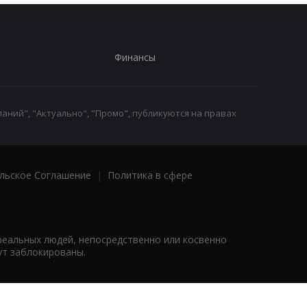
Финансы
аний", "Актуально", "Промо", публикуются на правах
льское Соглашение
|
Политика в сфере
реальных людей, непосредственно или косвенно
ут заблокированы.