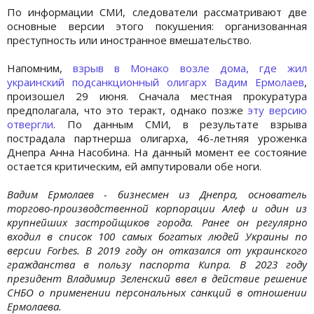
По информации СМИ, следователи рассматривают две
основные версии этого покушения: организованная
преступность или иностранное вмешательство.
Напомним,
взрыв в Монако возле дома, где жил
украинский подсанкционный олигарх Вадим Ермолаев
,
произошел 29 июня. Сначала местная прокуратура
предполагала, что это теракт, однако позже
эту версию
отвергли
. По данным СМИ, в результате взрыва
пострадала партнерша олигарха, 46-летняя уроженка
Днепра Анна Насобина. На данный момент ее состояние
остается критическим, ей ампутировали обе ноги.
Вадим Ермолаев - бизнесмен из Днепра, основатель
торгово-производственной корпорации Алеф и один из
крупнейших застройщиков города. Ранее он регулярно
входил в список 100 самых богатых людей Украины по
версии Forbes. В 2019 году он отказался от украинского
гражданства в пользу паспорта Кипра. В 2023 году
президент Владимир Зеленский ввел в действие решение
СНБО о применении персональных санкций в отношении
Ермолаева.