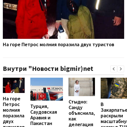
На горе Петрос молния поразила двух туристов
Внутри "Новости bigmir)net
На горе
Стыдно:
В
Петрос
Турция,
Санду
Закарпать
молния
Саудовская
объяснила,
раскрыли
поразила
Аравия и
как
масштабн
двух
Пакистан
делегация
схему в ТЦ
туристов