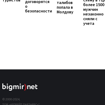
договорятся
талибов
более 1500
о
попала в
мужчин
безопасности
Молдову
незаконно
сняли с
учета
© 2000-2024,
ТОВ «КЕПРЕЙТ ПАРТНЕРС»".