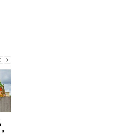
ь
Сикорский призвал
Сикорский призвал
и
сбивать ракеты РФ над
сбивать ракеты РФ 
 в
Украиной
Украиной