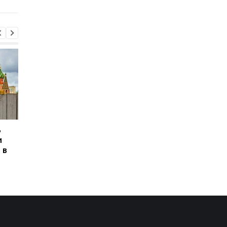
ь
Сикорский призвал
Сикорский призвал
и
сбивать ракеты РФ над
сбивать ракеты РФ 
 в
Украиной
Украиной