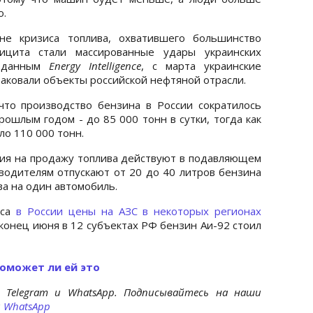
о.
не кризиса топлива, охватившего большинство
ицита стали массированные удары украинских
о данным
Energy Intelligence
, с марта украинские
таковали объекты российской нефтяной отрасли.
то производство бензина в России сократилось
ошлым годом - до 85 000 тонн в сутки, тогда как
ло 110 000 тонн.
ния на продажу топлива действуют в подавляющем
водителям отпускают от 20 до 40 литров бензина
ва на один автомобиль.
иса
в России цены на АЗС в некоторых регионах
 конец июня в 12 субъектах РФ бензин Аи-92 стоил
поможет ли ей это
 Telegram и WhatsApp. Подписывайтесь на наши
и
WhatsApp