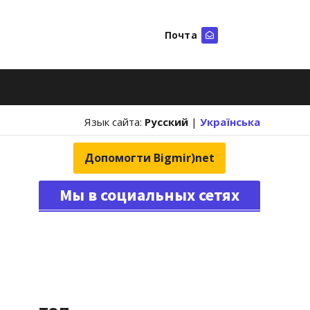
Почта
Искать
Язык сайта:
Русский
|
Українська
Допомогти Bigmir)net
Мы в социальных сетях