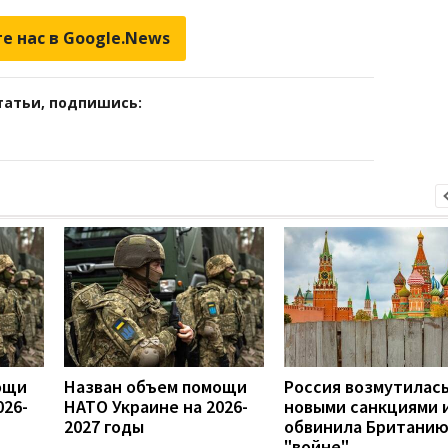
е нас в Google.News
татьи, подпишись:
ощи
Назван объем помощи
Россия возмутилас
026-
НАТО Украине на 2026-
новыми санкциями 
2027 годы
обвинила Британию
"войне"