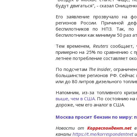
будут двигаться", - сказал Онищенк
Его заявление прозвучало на фо
регионов России. Причиной деф
беспилотников по НПЗ. Так, п
беспилотники как минимум 50 раз а
Тем временем,
Reuters
сообщает, ч
примерно на 25% по сравнению с пр
летнее потребление составляет око
По подсчетам
The Insider
, ограниче
большинстве регионов РФ. Сейчас 
или до 80 литров дизельного топли
Напомним, из-за топливного криз
выше, чем в США
. По состоянию на
дороже, чем его аналог в США.
Москва просит бензин по миру: 
Новости от
Корреспондент.net
в
каналы
https://t.me/korrespondentnet