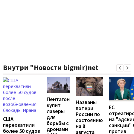
Внутри "Новости bigmir)net
Пентагон
Названы
купит
ЕС
потери
лазеры
отреагир
России по
для
США
на "адски
состоянию
борьбы с
перехватили
санкции"
на 8
дронами
более 50 судов
против
августа