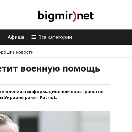
о
Афиша
Все категории
орошие новости
етит военную помощь
появления в информационном пространстве
Украине ракет Patriot.