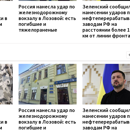
Россия нанесла удар по
Зеленский сообщил
железнодорожному
нанесении ударов п
и в
вокзалу в Лозовой: есть
нефтеперерабаты
м
погибшие и
заводам РФ на
тяжелораненые
расстоянии более 1
км от линии фронт
Россия нанесла удар по
Зеленский сообщил
железнодорожному
нанесении ударов п
и в
вокзалу в Лозовой: есть
нефтеперерабаты
м
погибшие и
заводам РФ на