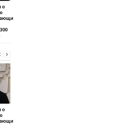
 о
ЗПЭК стала лидером по
Суд избрал меру
о
темпам роста импорта
пресечения в
вающим
дизельного топлива —
отношении
Консалтинговая группа
Стефанишиной по д
300
«А-95»
о незаконном
а
обогащении
 о
ЗПЭК стала лидером по
Суд избрал меру
о
темпам роста импорта
пресечения в
вающим
дизельного топлива —
отношении
Консалтинговая группа
Стефанишиной по д