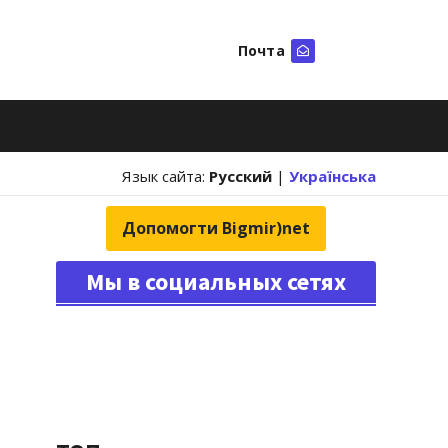
Почта
Искать
Язык сайта:
Русский
|
Українська
Допомогти Bigmir)net
Мы в социальных сетях