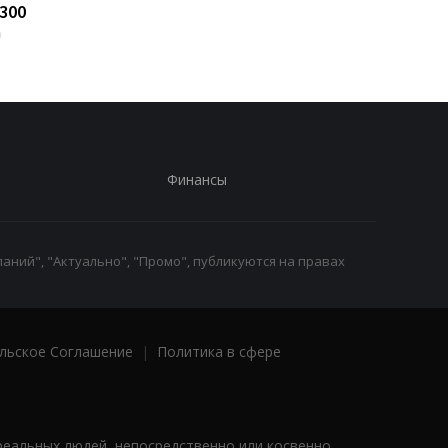
300
«А-95»
о незаконном
а
обогащении
Финансы
аний", "Актуально", "Промо", публикуются на правах
льское Соглашение
|
Политика в сфере
реальных людей, непосредственно или косвенно