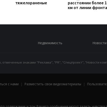
тяжелораненые
расстоянии более 1
км от линии фронт
Недвижимость
Новости
 отмеченные знаками "Реклама", "PR", "Спецпроект", "Новости комп
ться с нами
|
Разместить свои видеоматериалы
|
Пользовате
что содержание и тон Вашего сообщения могут задеть чувства 