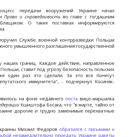
роцесс передачи вооружений Украине начал
и
Право и справедливость
во главе с тогдашним
лащаком. О таких поставках информируются
ва.
поручил Службе военной контрразведки Польши
ожного умышленного разглашения государственной
у наших границ. Каждое действие, направленное
Польши, ставит под угрозу безопасность польских
же один раз это сделали. За это все понесут
путатского иммунитета", - подчеркнул Косиняк-
оявилось на фоне недавнего
поста
вице-маршалка
едерации
Кшиштофа Босака, что "в марте, тайно от
краине дорогие и трудно заменимые перехватные
Украины Михаил Федоров
обратился с письмами к
сьбой незамедлительно передать Украине ракеты