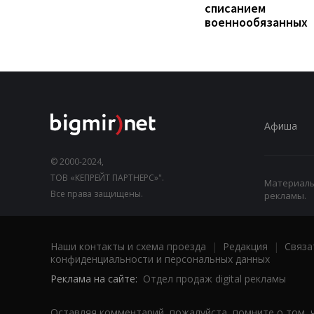
списанием
военнообязанных
Афиша
© 2000-2024,
ТОВ «КЕПРЕЙТ ПАРТНЕРС»".
Материалы,
Все права защищены.
рекламы.
Наши контакты и схема проезда
|
Редакция
|
Связа
конфиденциальности и персональных данных
Реклама на сайте:
Отдел продаж digital рекламы
Оставляя комментарий, пожалуйста, помните о том, 