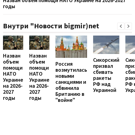
Назван объем помощи НАТО Украине на 2026-2027
годы
Внутри "Новости bigmir)net
Назван
Назван
Сикорский
Сик
объем
объем
Россия
призвал
при
помощи
помощи
возмутилась
сбивать
сби
НАТО
НАТО
новыми
ракеты
рак
Украине
Украине
санкциями и
РФ над
РФ 
на 2026-
на 2026-
обвинила
Украиной
Укр
2027
2027
Британию в
годы
годы
"войне"