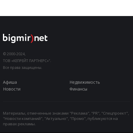
© 2000-2024,
ТОВ «КЕПРЕЙТ ПАРТНЕРС»".
Все права защищены.
Афиша
Недвижимость
Новости
Финансы
Материалы, отмеченные знаками "Реклама", "PR", "Спецпроект",
"Новости компаний", "Актуально", "Промо", публикуются на
правах рекламы.