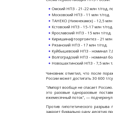
Омский НПЗ - 21-22 млн т/год, 
Московский НПЗ - 11 млн т/год.
ТАНЕКО (Нижнекамск) - 12,5 млн 
Кстовский НПЗ - 15-17 млн т/год.
Ярославский НПЗ - 15 млн т/год.
Киришинафтооргсинтез - 21 млн 
Рязанский НПЗ - 17 млн т/год.
Куйбышевский НПЗ - номинал 7,0
Волгоградский НПЗ - номинал бол
Новошахтинский НПЗ - 7,5 млн т/
Чиновник отметил, что после пор
России может достигать 30 600 т/су
"Импорт вообще не спасает Россию
это разовые одноразовые поставк
ежемесячный поток", — подчеркнул
Против гипотетического разрыва 
закроет буквально одну десятую п