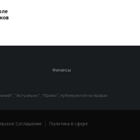
Россияне нанесли удар
Летела баллистика 
оле
дроном по локомотиву
"шахеды": как
ков
поезда Сумы-Киев
сработала ПВО
Финансы
аний", "Актуально", "Промо", публикуются на правах
льское Соглашение
|
Политика в сфере