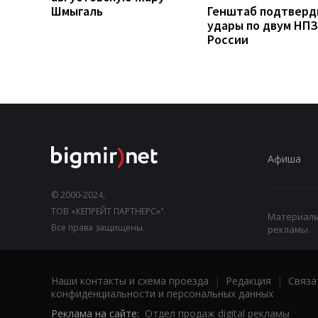
Шмыгаль
Генштаб подтверд
удары по двум НПЗ
России
Афиша
© 2000-2024,
ТОВ «КЕПРЕЙТ ПАРТНЕРС»".
Материалы,
Все права защищены.
рекламы.
Наши контакты и схема проезда
|
Редакция
|
Связа
конфиденциальности и персональных данных
Реклама на сайте:
Отдел продаж digital рекламы