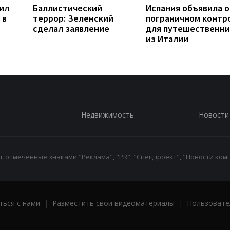
ил
Баллистический
Испания объявила о
 в
террор: Зеленский
пограничном контр
сделал заявление
для путешественни
из Италии
Недвижимость
Новости
 отмеченные знаками "Реклама", "PR", "Спецпроект", "Новости комп
ться с нами
|
Разместить свои видеоматериалы
|
Пользовате