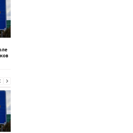
Россияне нанесли удар
Летела баллистика 
оле
дроном по локомотиву
"шахеды": как
ков
поезда Сумы-Киев
сработала ПВО