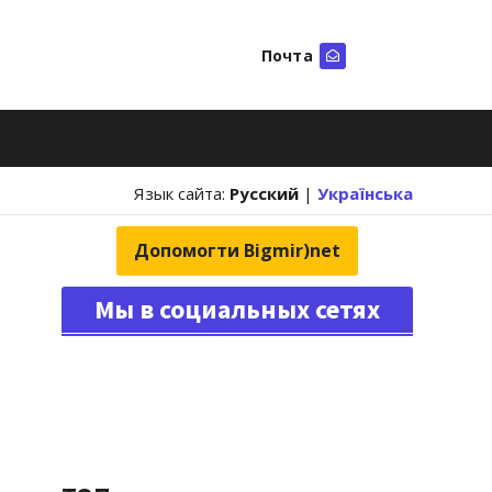
Почта
Искать
Язык сайта:
Русский
|
Українська
Допомогти Bigmir)net
Мы в социальных сетях