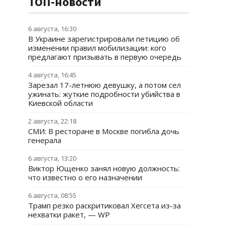
ТОП-новости
6 августа, 16:30
В Украине зарегистрировали петицию об
изменении правил мобилизации: кого
предлагают призывать в первую очередь
4 августа, 16:45
Зарезал 17-летнюю девушку, а потом сел
ужинать: жуткие подробности убийства в
Киевской области
2 августа, 22:18
СМИ: В ресторане в Москве погибла дочь
генерала
6 августа, 13:20
Виктор Ющенко занял новую должность:
что известно о его назначении
6 августа, 08:55
Трамп резко раскритиковал Хегсета из-за
нехватки ракет, — WP