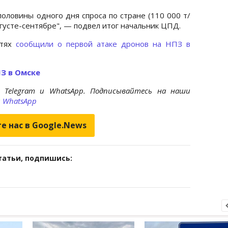
оловины одного дня спроса по стране (110 000 т/
августе-сентябре", — подвел итог начальник ЦПД.
етях
сообщили о первой атаке дронов на НПЗ в
З в Омске
 Telegram и WhatsApp. Подписывайтесь на наши
и
WhatsApp
е нас в Google.News
татьи, подпишись: