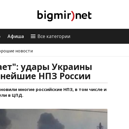
о
Афиша
Все категории
орошие новости
ает": удары Украины
пнейшие НПЗ России
овили многие российские НПЗ, в том числе и
ли в ЦПД.