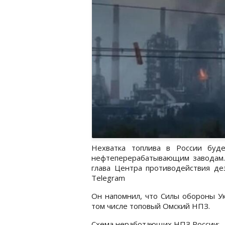
Нехватка топлива в России буд
нефтеперерабатывающим заводам.
глава Центра противодействия де
Telegram
Он напомнил, что Силы обороны Ук
том числе топовый Омский НПЗ.
Схема неработающих НПЗ России: