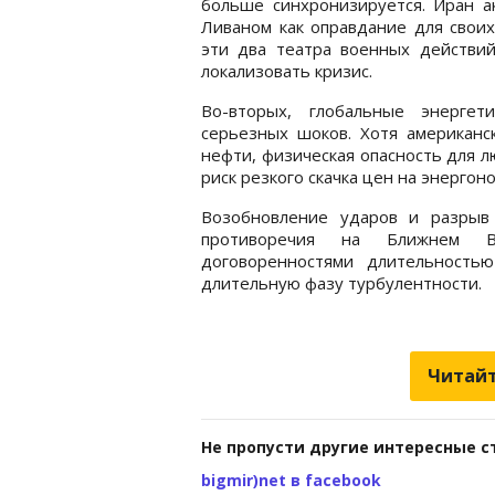
больше синхронизируется. Иран а
Ливаном как оправдание для своих
эти два театра военных действи
локализовать кризис.
Во-вторых, глобальные энергет
серьезных шоков. Хотя американс
нефти, физическая опасность для 
риск резкого скачка цен на энергон
Возобновление ударов и разрыв 
противоречия на Ближнем В
договоренностями длительность
длительную фазу турбулентности.
Читайт
Не пропусти другие интересные с
bigmir)net в facebook