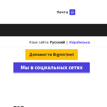
Почта
Искать
Язык сайта:
Русский
|
Українська
Допомогти Bigmir)net
Мы в социальных сетях