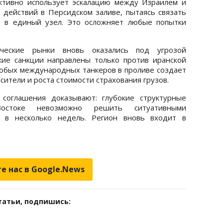
ктивно использует эскалацию между Израилем и
 действий в Персидском заливе, пытаясь связать
й в единый узел. Это осложняет любые попытки
ические рынки вновь оказались под угрозой
кие санкции направлены только против иранской
любых международных танкеров в проливе создает
осители и роста стоимости страхования грузов.
соглашения доказывают: глубокие структурные
остоке невозможно решить ситуативными
ю в несколько недель. Регион вновь входит в
е нас в Google.News
татьи, подпишись: