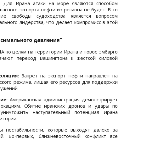
я. Для Ирана атаки на море являются способом
опасного экспорта нефти из региона не будет. В то
е свободы судоходства является вопросом
ального лидерства, что делает компромисс в этой
ксимального давления"
 по целям на территории Ирана и новое эмбарго
ачают переход Вашингтона к жесткой силовой
оляция:
Запрет на экспорт нефти направлен на
кого режима, лишая его ресурсов для поддержки
ружений.
ие:
Американская администрация демонстрирует
вокациям. Сбитие иранских дронов и удары по
уничтожить наступательный потенциал Ирана
итории.
ы нестабильности, которые выходят далеко за
й. Во-первых, ближневосточный конфликт все