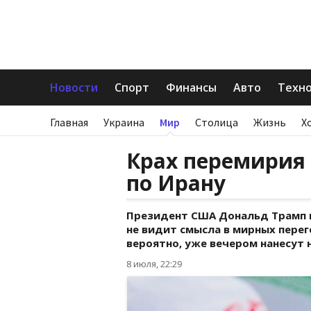
Новости
Спорт
Финансы
Авто
Техн
Главная
Украина
Мир
Столица
Жизнь
Х
Крах перемирия 
по Ирану
Президент США Дональд Трамп н
не видит смысла в мирных перег
вероятно, уже вечером нанесут 
8 июля, 22:29