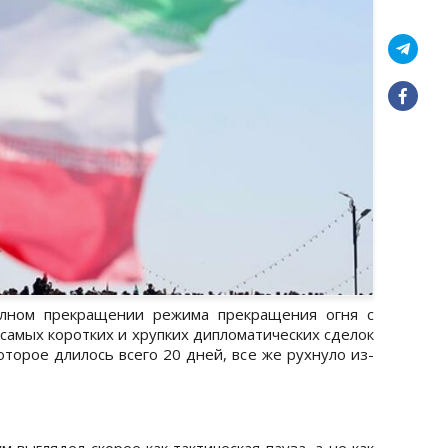
олном прекращении режима прекращения огня с
 самых коротких и хрупких дипломатических сделок
торое длилось всего 20 дней, все же рухнуло из-
 выглядел скорее как тактическая пауза, а не как