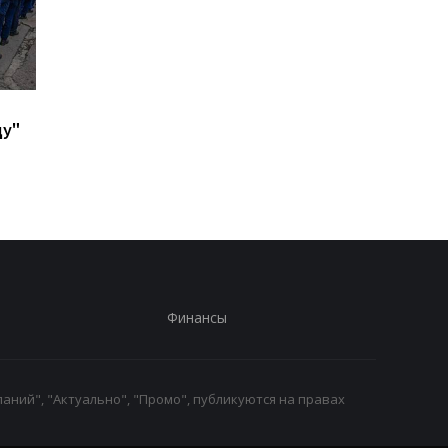
В ФРГ над объектом с
В Киеве и Днепре
ду"
системами Patriot
прогремели взрывы 
заметили шесть
СМИ
неизвестных дронов
Финансы
аний", "Актуально", "Промо", публикуются на правах