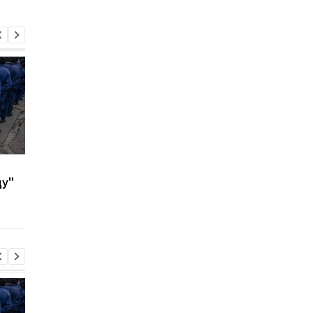
В ФРГ над объектом с
В Киеве и Днепре
ду"
системами Patriot
прогремели взрывы 
заметили шесть
СМИ
неизвестных дронов