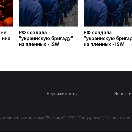
не:
РФ создала
РФ создала
 них
"украинскую бригаду"
"украинскую брига
из пленных - ISW
из пленных - ISW
Недвижимость
Новости
 отмеченные знаками "Реклама", "PR", "Спецпроект", "Новости комп