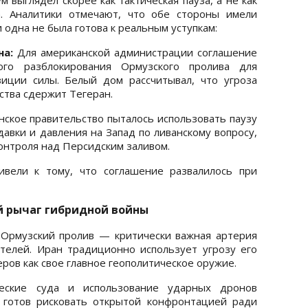
. Аналитики отмечают, что обе стороны имели
 одна не была готова к реальным уступкам:
на:
Для американской администрации соглашение
ого разблокирования Ормузского пролива для
зиции силы. Белый дом рассчитывал, что угроза
ства сдержит Тегеран.
ское правительство пыталось использовать паузу
давки и давления на Запад по ливанскому вопросу,
контроля над Персидским заливом.
ивели к тому, что соглашение развалилось при
й рычаг гибридной войны
 Ормузский пролив — критически важная артерия
телей. Иран традиционно использует угрозу его
ров как свое главное геополитическое оружие.
еские суда и использование ударных дронов
 готов рисковать открытой конфронтацией ради