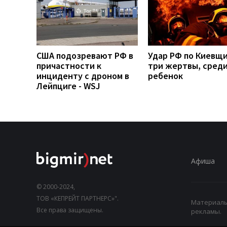
США подозревают РФ в
Удар РФ по Киевщи
причастности к
три жертвы, среди
инциденту с дроном в
ребенок
Лейпциге - WSJ
Афиша
© 2000-2024,
ТОВ «КЕПРЕЙТ ПАРТНЕРС»".
Материалы,
Все права защищены.
рекламы.