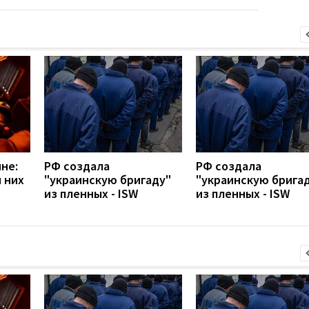
не:
РФ создала
РФ создала
 них
"украинскую бригаду"
"украинскую брига
из пленных - ISW
из пленных - ISW