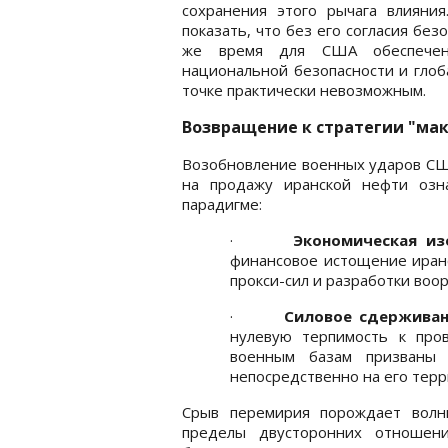
сохранения этого рычага влияни
показать, что без его согласия без
же время для США обеспечени
национальной безопасности и глоб
точке практически невозможным.
Возвращение к стратегии "ма
Возобновление военных ударов США
на продажу иранской нефти озн
парадигме:
·
Экономическая из
финансовое истощение иранс
прокси-сил и разработки воо
·
Силовое сдерживан
нулевую терпимость к про
военным базам призваны 
непосредственно на его терр
Срыв перемирия порождает волн
пределы двусторонних отношени