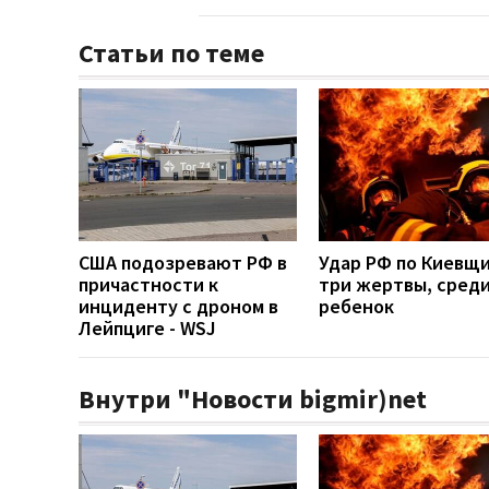
Статьи по теме
США подозревают РФ в
Удар РФ по Киевщи
причастности к
три жертвы, среди
инциденту с дроном в
ребенок
Лейпциге - WSJ
Внутри "Новости bigmir)net