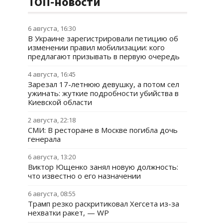
ТОП-новости
6 августа, 16:30
В Украине зарегистрировали петицию об
изменении правил мобилизации: кого
предлагают призывать в первую очередь
4 августа, 16:45
Зарезал 17-летнюю девушку, а потом сел
ужинать: жуткие подробности убийства в
Киевской области
2 августа, 22:18
СМИ: В ресторане в Москве погибла дочь
генерала
6 августа, 13:20
Виктор Ющенко занял новую должность:
что известно о его назначении
6 августа, 08:55
Трамп резко раскритиковал Хегсета из-за
нехватки ракет, — WP