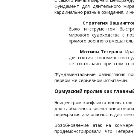
фундамент для длительного мира
кардинально разные ожидания, и ни
·
Стратегия Вашингто
было инструментом быстр
мирового судоходства с по
прямого военного вмешатель
·
Мотивы Тегерана:
Иран
для снятия экономического у
не отказываясь при этом от 
Фундаментальные разногласия пр
первом же серьезном испытании.
Ормузский пролив как главны
Эпицентром конфликта вновь стал
для глобального рынка энергоноси
перекрытия или опасность для танке
Возобновление атак на коммерч
продемонстрировали, что Тегеран