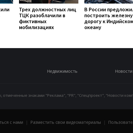
жили
Трех должностных лиц
В России предложи
в
ТЦК разоблачили в
построить железн
фиктивных
дорогу к Индийско
мобилизациях
океану
Недвижимость
Новости
 отмеченные знаками "Реклама", "PR", "Спецпроект", "Новости комп
ться с нами
|
Разместить свои видеоматериалы
|
Пользовате