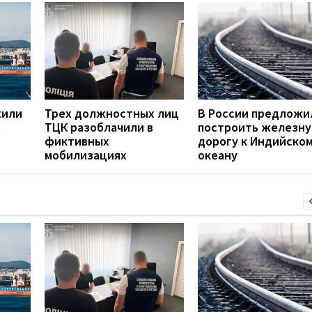
жили
Трех должностных лиц
В России предложи
в
ТЦК разоблачили в
построить железн
фиктивных
дорогу к Индийско
мобилизациях
океану