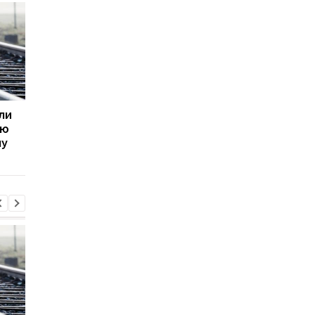
ли
Пик кризиса в
В МИД РФ отвергли
ую
отношениях с Польшей
возможность
му
уже пройден - посол
завершения войны
Украины