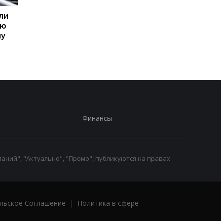
ли
Пик кризиса в
В МИД РФ отвергли
ую
отношениях с Польшей
возможность
му
уже пройден - посол
завершения войны
Украины
Финансы
аний", "Актуально", "Промо", публикуются на правах
льское Соглашение
|
Политика в сфере