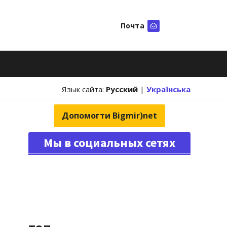
Почта
Искать
Язык сайта:
Русский
|
Українська
Допомогти Bigmir)net
Мы в социальных сетях