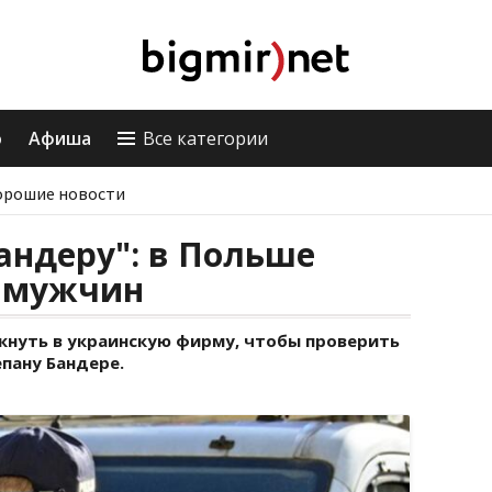
о
Афиша
Все категории
орошие новости
андеру": в Польше
 мужчин
нуть в украинскую фирму, чтобы проверить
пану Бандере.