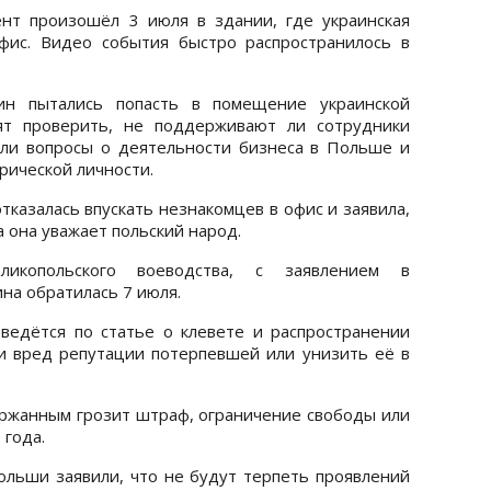
нт произошёл 3 июля в здании, где украинская
фис. Видео события быстро распространилось в
чин пытались попасть в помещение украинской
тят проверить, не поддерживают ли сотрудники
али вопросы о деятельности бизнеса в Польше и
рической личности.
казалась впускать незнакомцев в офис и заявила,
а она уважает польский народ.
копольского воеводства, с заявлением в
а обратилась 7 июля.
ведётся по статье о клевете и распространении
и вред репутации потерпевшей или унизить её в
ержанным грозит штраф, ограничение свободы или
 года.
льши заявили, что не будут терпеть проявлений