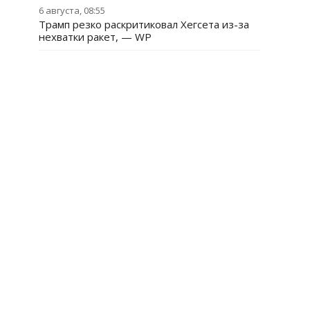
6 августа, 08:55
Трамп резко раскритиковал Хегсета из-за
нехватки ракет, — WP