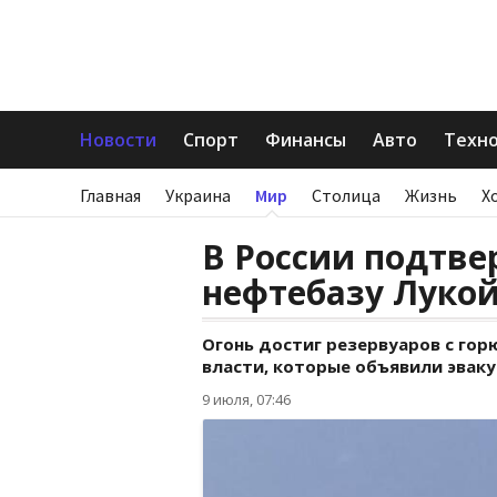
Новости
Спорт
Финансы
Авто
Техн
Главная
Украина
Мир
Столица
Жизнь
Х
В России подтве
нефтебазу Луко
Огонь достиг резервуаров с го
власти, которые объявили эвак
9 июля, 07:46