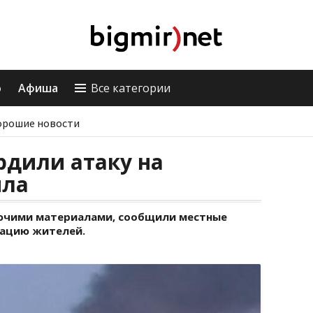
о
Афиша
Все категории
орошие новости
рдили атаку на
йла
рючими материалами, сообщили местные
уацию жителей.