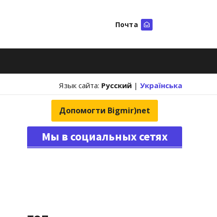
Почта
Искать
Язык сайта:
Русский
|
Українська
Допомогти Bigmir)net
Мы в социальных сетях