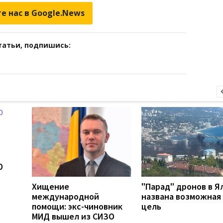
е нас в Google.News
татьи, подпишись:
0
Хищение
"Парад" дронов в Я
международной
названа возможная
помощи: экс-чиновник
цель
МИД вышел из СИЗО