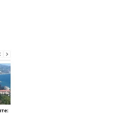
лте:
МВД опровергло фейк о
УЧХ сообщил о
репатриации 1210 тел
беспрецедентных
украинских военных
атаках РФ в июле