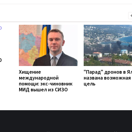
0
Хищение
"Парад" дронов в Я
международной
названа возможная
помощи: экс-чиновник
цель
МИД вышел из СИЗО