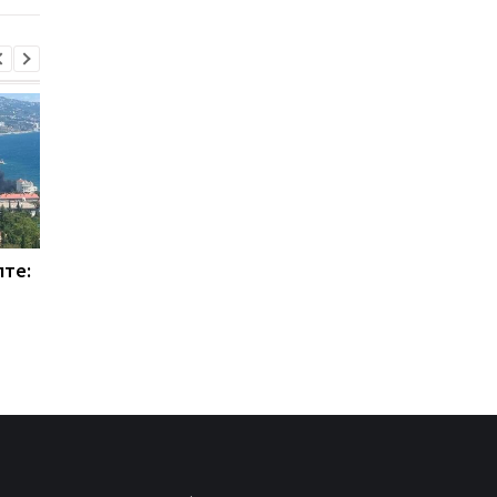
лте:
МВД опровергло фейк о
УЧХ сообщил о
репатриации 1210 тел
беспрецедентных
украинских военных
атаках РФ в июле