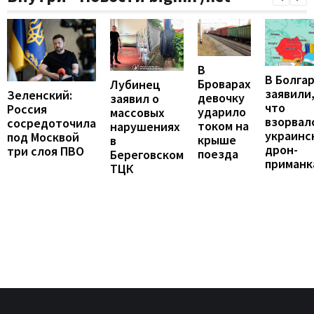
В
В Болга
Броварах
Лубинец
заявили
Зеленский:
девочку
заявил о
что
Россия
ударило
массовых
взорвал
сосредоточила
током на
нарушениях
украинс
под Москвой
крыше
в
дрон-
три слоя ПВО
поезда
Береговском
приманк
ТЦК