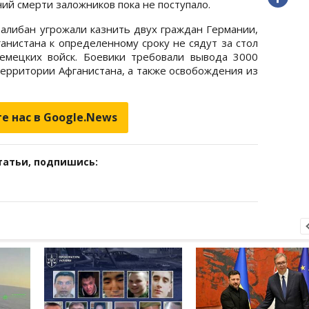
й смерти заложников пока не поступало.
алибан угрожали казнить двух граждан Германии,
анистана к определенному сроку не сядут за стол
емецких войск. Боевики требовали вывода 3000
территории Афганистана, а также освобождения из
е нас в Google.News
татьи, подпишись: