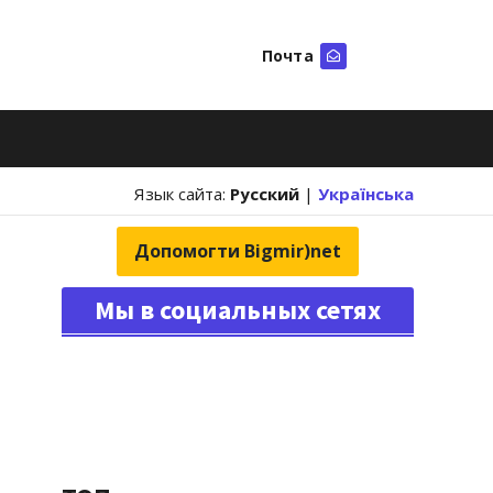
Почта
Искать
Язык сайта:
Русский
|
Українська
Допомогти Bigmir)net
Мы в социальных сетях