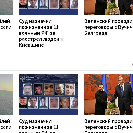
блей
Суд назначил
Зеленский проводи
оссии
пожизненное 11
переговоры с Вучич
военным РФ за
Белграде
расстрел людей н
Киевщине
блей
Суд назначил
Зеленский проводи
оссии
пожизненное 11
переговоры с Вучич
военным РФ за
Белграде