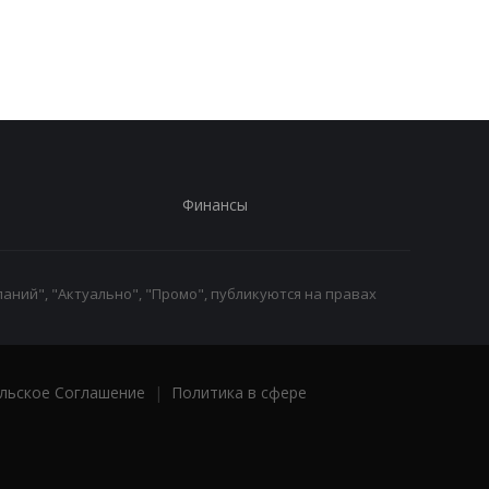
Шмыгаль
Финансы
аний", "Актуально", "Промо", публикуются на правах
льское Соглашение
|
Политика в сфере