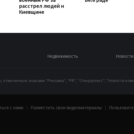
расстрел людей н
Киевщине
Недвижимость
Новости
 отмеченные знаками "Реклама", "PR", "Спецпроект", "Новости комп
ться с нами
|
Разместить свои видеоматериалы
|
Пользовате