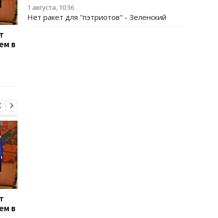
1 августа, 10:36
Нет ракет для "пэтриотов" - Зеленский
т
Энергосистема
Генштаб подтверди
ем в
выдержала рекордную
удары по двум НПЗ в
августовскую жару -
России
Шмыгаль
т
Энергосистема
Генштаб подтверди
ем в
выдержала рекордную
удары по двум НПЗ в
августовскую жару -
России