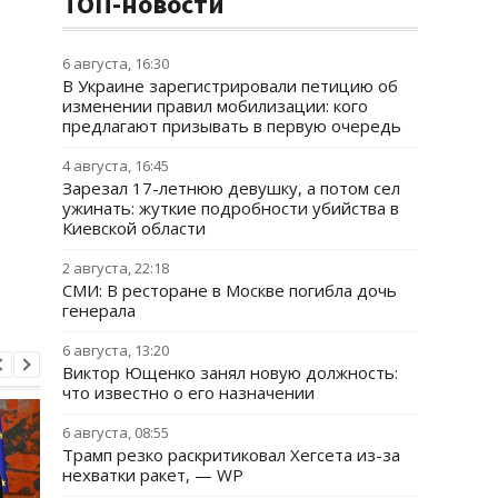
ТОП-новости
6 августа, 16:30
В Украине зарегистрировали петицию об
изменении правил мобилизации: кого
предлагают призывать в первую очередь
4 августа, 16:45
Зарезал 17-летнюю девушку, а потом сел
ужинать: жуткие подробности убийства в
Киевской области
2 августа, 22:18
СМИ: В ресторане в Москве погибла дочь
генерала
6 августа, 13:20
Виктор Ющенко занял новую должность:
что известно о его назначении
6 августа, 08:55
Трамп резко раскритиковал Хегсета из-за
нехватки ракет, — WP