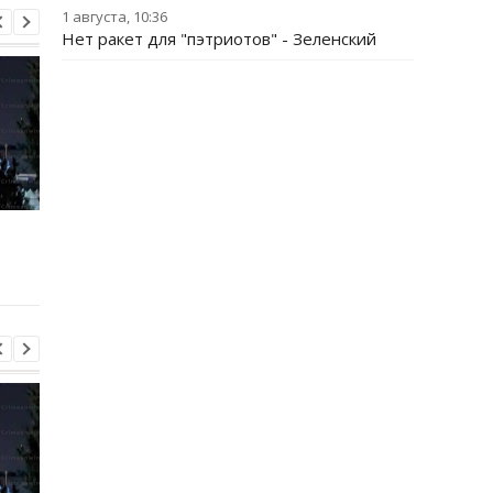
1 августа, 10:36
Нет ракет для "пэтриотов" - Зеленский
Трамп резко ответил на
Украина поставила
публикацию о
Путина перед дилем
конфликте с Хегсетом
- СМИ