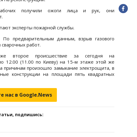
абочих получили ожоги лица и рук, они
т.
отают эксперты пожарной службы.
. По предварительным данным, взрыв газового
 сварочных работ.
уже второе происшествие за сегодня на
о 12.00 (11.00 по Киеву) на 15-м этаже этой же
а причинам произошло замыкание электрощита, в
нные конструкции на площади пять квадратных
е нас в Google.News
татьи, подпишись: