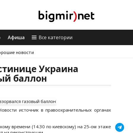
о
Афиша
Все категории
орошие новости
стинице Украина
ый баллон
овости источник в правоохранительных органах
кому времени (14.30 по киевскому) на 25-ом этаже
я на реконструкции.