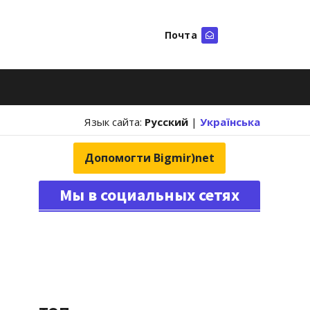
Почта
Искать
Язык сайта:
Русский
|
Українська
Допомогти Bigmir)net
Мы в социальных сетях