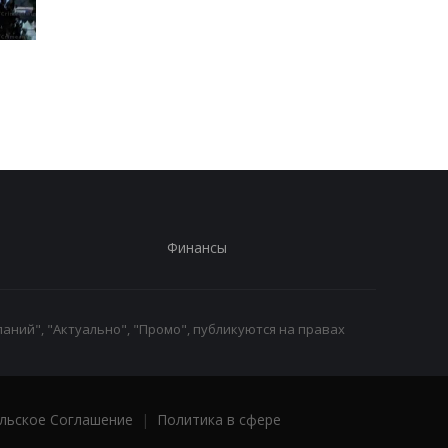
Трамп резко ответил на
Украина поставила
публикацию о
Путина перед дилем
конфликте с Хегсетом
- СМИ
Финансы
аний", "Актуально", "Промо", публикуются на правах
льское Соглашение
|
Политика в сфере