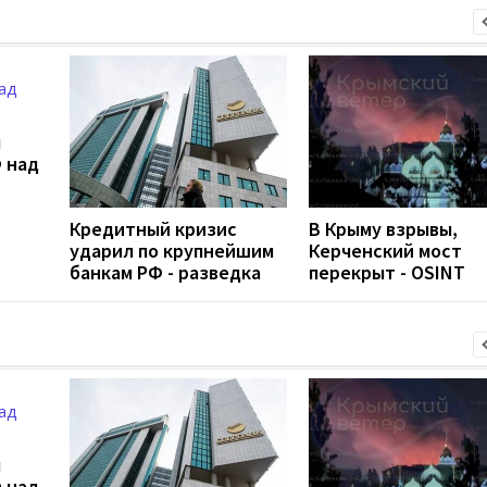
л
 над
Кредитный кризис
В Крыму взрывы,
ударил по крупнейшим
Керченский мост
банкам РФ - разведка
перекрыт - OSINT
л
 над