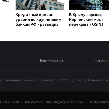
Кредитный кризис
В Крыму взрывы,
ударил по крупнейшим
Керченский мост
банкам РФ - разведка
перекрыт - OSINT
Недвижимость
Новости
 отмеченные знаками "Реклама", "PR", "Спецпроект", "Новости комп
ться с нами
|
Разместить свои видеоматериалы
|
Пользовате