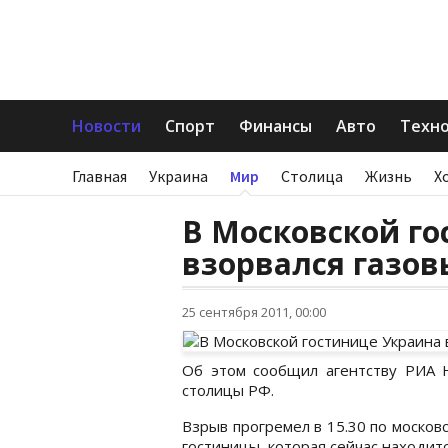
Новости
Спорт
Финансы
Авто
Техн
Главная
Украина
Мир
Столица
Жизнь
Х
В Московской го
взорвался газов
25 сентября 2011, 00:00
Об этом сообщил агентству РИА Н
столицы РФ.
Взрыв прогремел в 15.30 по московс
гостиницы, которая сейчас находитс