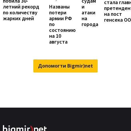
судам
побила 30-
стала глав
и
летний рекорд
Названы
претенден
атаки
по количеству
потери
на пост
на
жарких дней
армии РФ
генсека О
города
по
состоянию
на 10
августа
Допомогти Bigmir)net