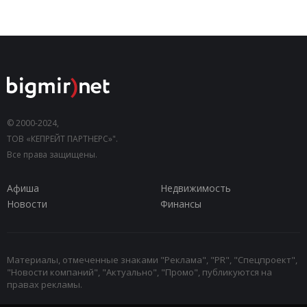
© 2000-2024,
ТОВ «КЕПРЕЙТ ПАРТНЕРС»".
Все права защищены.
Афиша
Недвижимость
Новости
Финансы
Материалы, отмеченные знаками "Реклама", "PR", "Спецпроект",
"Новости компаний", "Актуально", "Промо", публикуются на
правах рекламы.