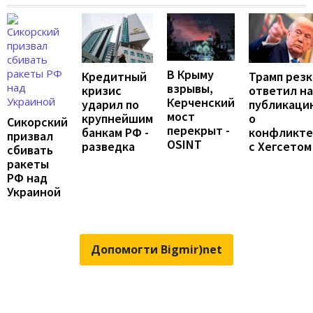
В Крыму
Трамп резк
Кредитный
взрывы,
ответил на
кризис
Керченский
публикаци
ударил по
мост
о
крупнейшим
Сикорский
перекрыт -
конфликте
банкам РФ -
призвал
OSINT
с Хегсетом
разведка
сбивать
ракеты
РФ над
Украиной
Допомогти Bigmir)net