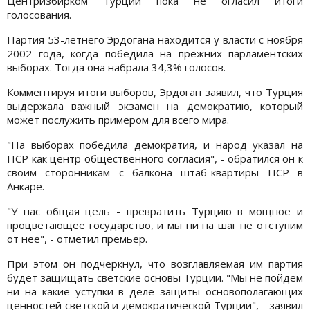
Центризбирком Турции пока не огласил итоги
голосования.
Партия 53-летнего Эрдогана находится у власти с ноября
2002 года, когда победила на прежних парламентских
выборах. Тогда она набрала 34,3% голосов.
Комментируя итоги выборов, Эрдоган заявил, что Турция
выдержала важный экзамен на демократию, который
может послужить примером для всего мира.
"На выборах победила демократия, и народ указал на
ПСР как центр общественного согласия", - обратился он к
своим сторонникам с балкона штаб-квартиры ПСР в
Анкаре.
"У нас общая цель - превратить Турцию в мощное и
процветающее государство, и мы ни на шаг не отступим
от нее", - отметил премьер.
При этом он подчеркнул, что возглавляемая им партия
будет защищать светские основы Турции. "Мы не пойдем
ни на какие уступки в деле защиты основополагающих
ценностей светской и демократической Турции", - заявил