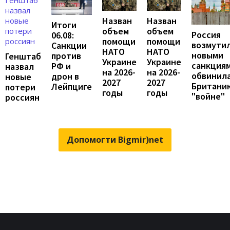
Назван
Назван
Итоги
объем
объем
Россия
06.08:
помощи
помощи
возмути
Санкции
НАТО
НАТО
новыми
против
Генштаб
Украине
Украине
санкциям
РФ и
назвал
на 2026-
на 2026-
обвинил
дрон в
новые
2027
2027
Британи
Лейпциге
потери
годы
годы
"войне"
россиян
Допомогти Bigmir)net