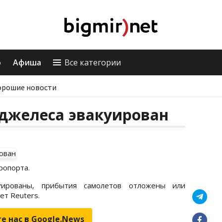
о
Афиша
Все категории
орошие новости
нджелеса эвакуирован
ропорта.
уированы, прибытия самолетов отложены или
ет Reuters.
е нас в Google.News