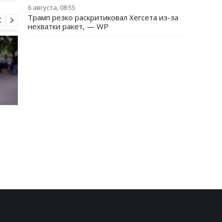
6 августа, 08:55
Трамп резко раскритиковал Хегсета из-за
нехватки ракет, — WP
Хищение
"Парад" дронов в Ял
международной
названа возможная
помощи: экс-чиновник
цель
МИД вышел из СИЗО