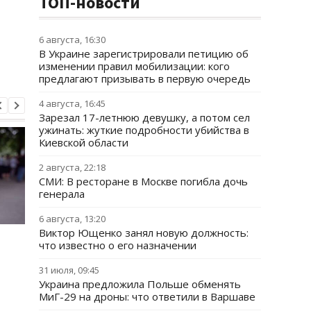
ТОП-новости
6 августа, 16:30
В Украине зарегистрировали петицию об
изменении правил мобилизации: кого
предлагают призывать в первую очередь
4 августа, 16:45
Зарезал 17-летнюю девушку, а потом сел
ужинать: жуткие подробности убийства в
Киевской области
2 августа, 22:18
СМИ: В ресторане в Москве погибла дочь
генерала
6 августа, 13:20
Виктор Ющенко занял новую должность:
Хищение
"Парад" дронов в Ял
что известно о его назначении
международной
названа возможная
помощи: экс-чиновник
цель
31 июля, 09:45
МИД вышел из СИЗО
Украина предложила Польше обменять
МиГ-29 на дроны: что ответили в Варшаве