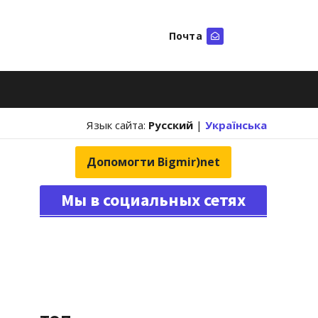
Почта
Искать
Язык сайта:
Русский
|
Українська
Допомогти Bigmir)net
Мы в социальных сетях