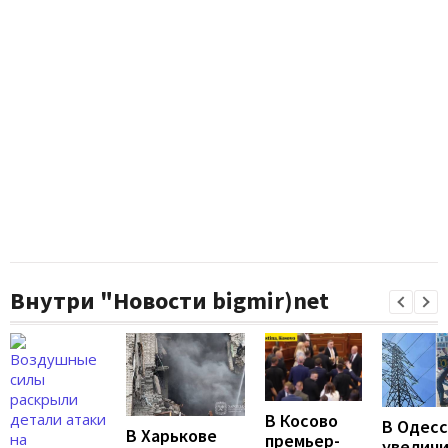
Внутри "Новости bigmir)net
В Косово
В Одес
В Харькове
премьер-
увелич