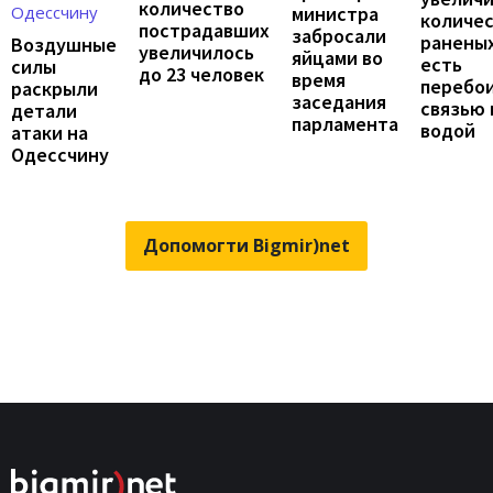
количество
министра
количе
пострадавших
забросали
раненых
Воздушные
увеличилось
яйцами во
есть
силы
до 23 человек
время
перебои
раскрыли
заседания
связью 
детали
парламента
водой
атаки на
Одессчину
Допомогти Bigmir)net