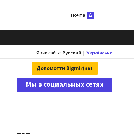
Почта
Искать
Язык сайта:
Русский
|
Українська
Допомогти Bigmir)net
Мы в социальных сетях