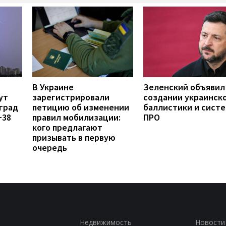
В Украине
Зеленский объявил
ут
зарегистрировали
создании украинск
град
петицию об изменении
баллистики и сист
+38
правил мобилизации:
ПРО
кого предлагают
призывать в первую
очередь
Недвижимость
Новости