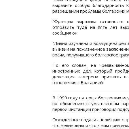
выразить особую благодарность Ка
разрешении проблемы болгарских ме
"Франция выразила готовность 
отправить туда на пять лет выс
сообщил он.
"Ливия изумлена и возмущена реше
в Ливии на пожизненное заключени
врача, получившего болгарское граж
По его словам, на чрезвычайно
иностранных дел, который пройд
делегация намерена призвать вс
отношения с Болгарией.
В 1999 году пятерых болгарских ме
по обвинению в умышленном зар
первой инстанции приговорил подсу
Осужденные подали апелляцию с тр
что невиновны и что к ним применя