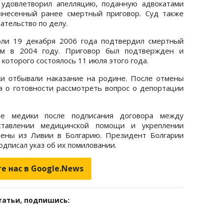
 удовлетворил апелляцию, поданную адвокатами
ынесенный ранее смертный приговор. Суд также
ательство по делу.
ли 19 декабря 2006 года подтвердил смертный
ым в 2004 году. Приговор был подтвержден и
которого состоялось 11 июля этого года.
ки отбывали наказание на родине. После отмены
а о готовности рассмотреть вопрос о депортации
ие медики после подписания договора между
тавлении медицинской помощи и укреплении
лены из Ливии в Болгарию. Президент Болгарии
одписал указ об их помиловании.
е нас в Google.News
татьи, подпишись: