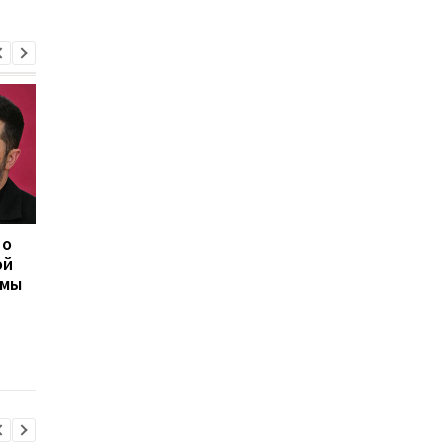
 о
Херсон полностью
Медовый, Яблочный 
ой
остался без света
Ореховый Спас 2026 
емы
после нападения
Украине: календарь
России
праздников и тради