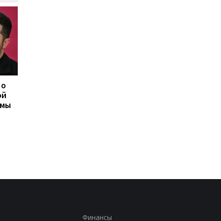
 о
Херсон полностью
Медовый, Яблочный 
ой
остался без света
Ореховый Спас 2026 
емы
после нападения
Украине: календарь
России
праздников и тради
Финансы