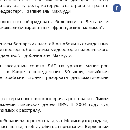
тару за ту роль, которую эта страна сыграла в
дсестер", - заявил аль-Махмуди.
полностью оборудовать больницу в Бенгази и
ококвалифицированных французских медиков", -
нием болгарских властей освободить осужденных
е шестерых болгарских медсестер и палестинского
данство", - добавил аль-Махмуди.
м заседании совета ЛАГ на уровне министров
ет в Каире в понедельник, 30 июля, ливийская
е арабские страны разорвать дипломатические
дсестер и палестинского врача арестовали в Ливии
ажении ливийских детей ВИЧ. В 2004 году суд
димых к расстрелу.
ебованием пересмотра дела. Медики утверждали,
лись пытки, чтобы добиться признания. Верховный