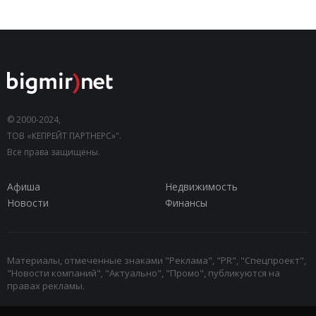
© 2000-2024,
ТОВ «КЕПРЕЙТ ПАРТНЕРС»".
Все права защищены.
Афиша
Недвижимость
Новости
Финансы
Материалы, отмеченные знаками "Реклама", "PR", "Спецпроект",
"Новости компаний", "Актуально", "Промо", публикуются на
правах рекламы.