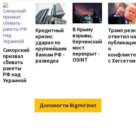
В Крыму
Трамп резк
Кредитный
взрывы,
ответил на
кризис
Керченский
публикаци
ударил по
мост
о
крупнейшим
Сикорский
перекрыт -
конфликте
банкам РФ -
призвал
OSINT
с Хегсетом
разведка
сбивать
ракеты
РФ над
Украиной
Допомогти Bigmir)net