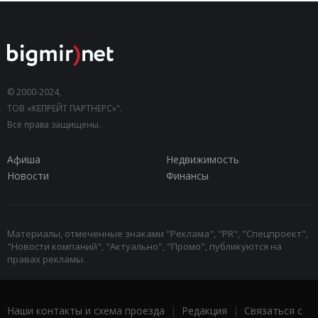
© 2000-2024,
ТОВ «КЕПРЕЙТ ПАРТНЕРС»".
Все права защищены.
Афиша
Недвижимость
Новости
Финансы
Материалы, отмеченные знаками "Реклама", "PR", "Спецпроект",
"Новости компаний", "Актуально", "Промо", публикуются на
правах рекламы.
Наши контакты и схема проезда
|
Редакция
|
Связаться с