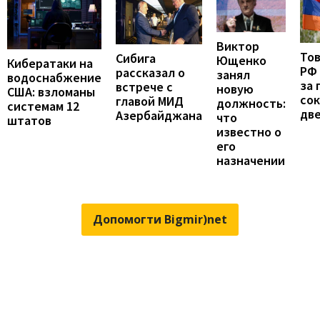
Виктор
То
Сибига
Ющенко
Кибератаки на
РФ
рассказал о
занял
водоснабжение
за 
встрече с
новую
США: взломаны
сок
главой МИД
должность:
системам 12
две
Азербайджана
что
штатов
известно о
его
назначении
Допомогти Bigmir)net