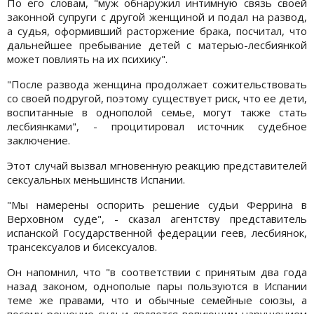
По его словам, "муж обнаружил интимную связь своей
законной супруги с другой женщиной и подал на развод,
а судья, оформивший расторжение брака, посчитал, что
дальнейшее пребывание детей с матерью-лесбиянкой
может повлиять на их психику".
"После развода женщина продолжает сожительствовать
со своей подругой, поэтому существует риск, что ее дети,
воспитанные в однополой семье, могут также стать
лесбиянками", - процитировал источник судебное
заключение.
Этот случай вызвал мгновенную реакцию представителей
сексуальных меньшинств Испании.
"Мы намерены оспорить решение судьи Феррина в
Верховном суде", - сказал агентству представитель
испанской Государственной федерации геев, лесбиянок,
трансексуалов и бисексуалов.
Он напомнил, что "в соответствии с принятым два года
назад законом, однополые пары пользуются в Испании
теме же правами, что и обычные семейные союзы, а