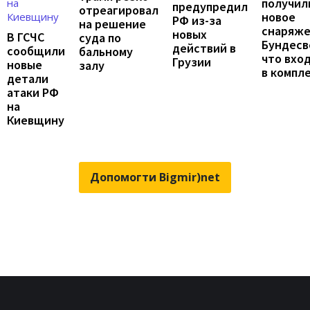
получил
предупредил
отреагировал
новое
РФ из-за
на решение
снаряж
новых
В ГСЧС
суда по
Бундесв
действий в
сообщили
бальному
что вхо
Грузии
новые
залу
в компл
детали
атаки РФ
на
Киевщину
Допомогти Bigmir)net