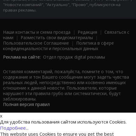
"Новости компаний", "Актуально", "Промо", публикуются на
правах рекламы.
Наши контакты и схема проезда
|
Редакция
|
Связаться с
нами
|
Разместить свои видеоматериалы
|
Пользовательское Соглашение
|
Политика в сфере
конфиденциальности и персональных данных
Реклама на сайте:
Отдел продаж digital рекламы
Оставляя комментарий, пожалуйста, помните о том, что
содержание и тон Вашего сообщения могут задеть чувства
реальных людей, непосредственно или косвенно имеющих
отношение к данной новости. Пользователи, которые
нарушают эти правила грубо или систематически, будут
заблокированы.
Полная версия правил
x
Для удобства пользования сайтом используются Cookies.
Подробнее...
This website uses Cookies to ensure you get the best