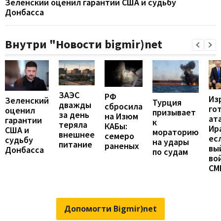
Зеленский оценил гарантии США и судьбу
Донбасса
Внутри "Новости bigmir)net
ЗАЭС
РФ
Из
Зеленский
Турция
дважды
сбросила
го
оценил
призывает
за день
на Изюм
ат
гарантии
к
теряла
КАБы:
Ир
США и
мораторию
внешнее
семеро
ес
судьбу
на удары
питание
раненых
вы
Донбасса
по судам
во
СМ
Допомогти Bigmir)net