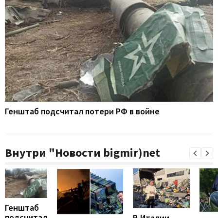
Генштаб подсчитал потери РФ в войне
Внутри "Новости bigmir)net
Генштаб
подсчитал
В Италии