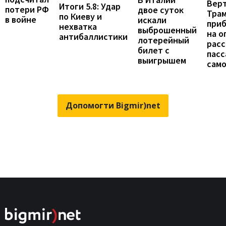
Вер
Итоги 5.8: Удар
потери РФ
двое суток
Тра
по Киеву и
в войне
искали
при
нехватка
выброшенный
на о
антибаллистики
лотерейный
расс
билет с
пас
выигрышем
сам
Допомогти Bigmir)net