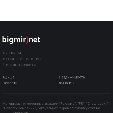
© 2000-2024,
ТОВ «КЕПРЕЙТ ПАРТНЕРС»".
Все права защищены.
Афиша
Недвижимость
Новости
Финансы
Материалы, отмеченные знаками "Реклама", "PR", "Спецпроект",
"Новости компаний", "Актуально", "Промо", публикуются на
правах рекламы.