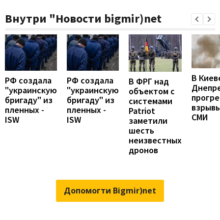
Внутри "Новости bigmir)net
В Киев
РФ создала
РФ создала
В ФРГ над
Днепр
"украинскую
"украинскую
объектом с
прогр
бригаду" из
бригаду" из
системами
взрывы
пленных -
пленных -
Patriot
СМИ
ISW
ISW
заметили
шесть
неизвестных
дронов
Допомогти Bigmir)net