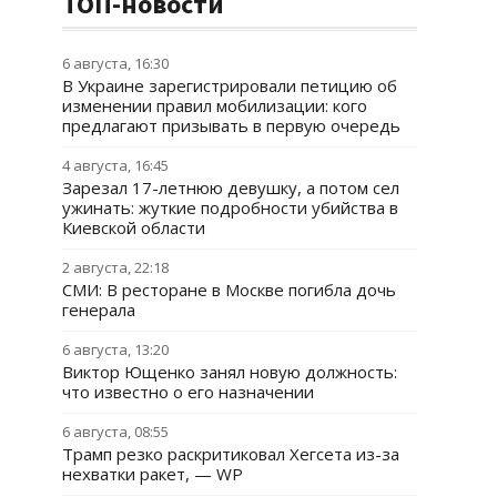
ТОП-новости
6 августа, 16:30
В Украине зарегистрировали петицию об
изменении правил мобилизации: кого
предлагают призывать в первую очередь
4 августа, 16:45
Зарезал 17-летнюю девушку, а потом сел
ужинать: жуткие подробности убийства в
Киевской области
2 августа, 22:18
СМИ: В ресторане в Москве погибла дочь
генерала
6 августа, 13:20
Виктор Ющенко занял новую должность:
что известно о его назначении
6 августа, 08:55
Трамп резко раскритиковал Хегсета из-за
нехватки ракет, — WP