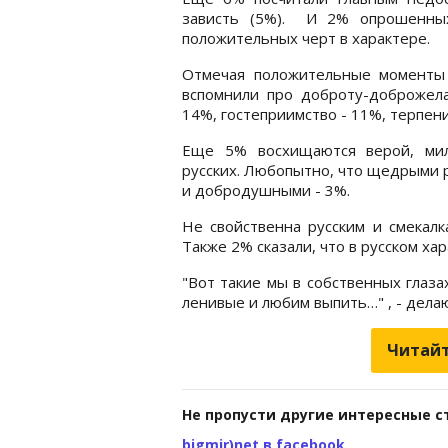
зависть (5%). И 2% опрошенных
положительных черт в характере.
Отмечая положительные моменты 
вспомнили про доброту-доброжел
14%, гостеприимство - 11%, терпени
Еще 5% восхищаются верой, мил
русских. Любопытно, что щедрыми 
и добродушными - 3%.
Не свойственна русским и смекалк
Также 2% сказали, что в русском х
"Вот такие мы в собственных глаз
ленивые и любим выпить…" , - дела
Читайт
Не пропусти другие интересные с
bigmir)net в facebook