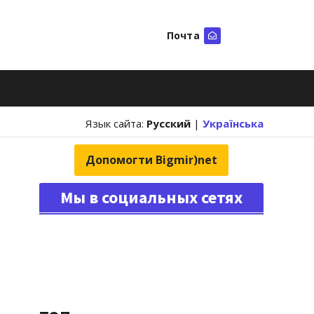
Почта
Искать
Язык сайта:
Русский
|
Українська
Допомогти Bigmir)net
Мы в социальных сетях