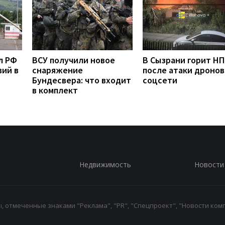
л РФ
ВСУ получили новое
В Сызрани горит Н
вий в
снаряжение
после атаки дронов
Бундесвера: что входит
соцсети
в комплект
Недвижимость
Новости
 отмеченные знаками "Реклама", "PR", "Спецпроект", "Новости комп