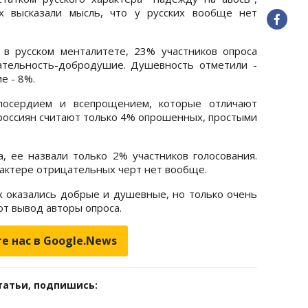
 высказали мысль, что у русских вообще нет
в русском менталитете, 23% участников опроса
ательность-добродушие. Душевность отметили -
е - 8%.
осердием и всепрощением, которые отличают
россиян считают только 4% опрошенных, простыми
а, ее назвали только 2% участников голосования.
арактере отрицательных черт нет вообще.
ах оказались добрые и душевные, но только очень
ют вывод авторы опроса.
е нас в Google.News
татьи, подпишись: