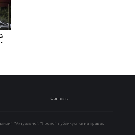
ПЗ
Украина хочет бить по
США подозревают РФ
 -
пусковым РФ через
причастности к
Starlink, Маск против -
инциденту с дроном
СМИ
Лейпциге - WSJ
Финансы
аний", "Актуально", "Промо", публикуются на правах