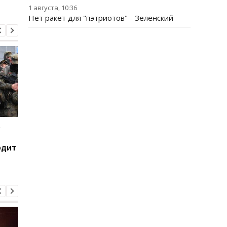
1 августа, 10:36
Нет ракет для "пэтриотов" - Зеленский
е
В Сызрани горит НПЗ
Украина хочет бить 
после атаки дронов -
пусковым РФ через
одит
соцсети
Starlink, Маск против
СМИ