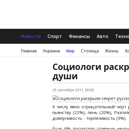
Новости
Спорт
Финансы
Авто
Техн
Главная
Украина
Мир
Столица
Жизнь
Х
Социологи раскр
души
25 сентября 2011, 00:00
К числу явно отрицательный черт 
пьянству (22%), лень (20%), Разг
доверчивость - терпеливость (9%).
Еще 6% посчитали главным недост