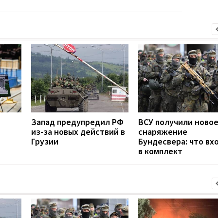
Запад предупредил РФ
ВСУ получили ново
из-за новых действий в
снаряжение
Грузии
Бундесвера: что вх
в комплект