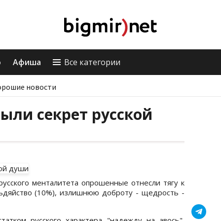
о
Афиша
Все категории
орошие новости
ыли секрет русской
русского менталитета опрошенные отнесли тягу к
ильдяйство (10%), излишнюю доброту - щедрость -
атком русского характера "надежду на авось",